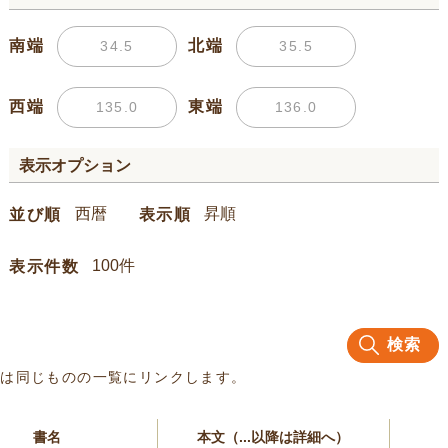
南端
北端
西端
東端
表示オプション
並び順
表示順
表示件数
検索
名は同じものの一覧にリンクします。
書名
本文（...以降は詳細へ）