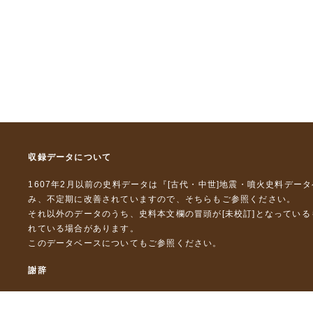
収録データについて
1607年2月以前の史料データは『
[古代・中世]地震・噴火史料デー
み、不定期に改善されていますので、
そちら
もご参照ください。
それ以外のデータのうち、史料本文欄の冒頭が[未校訂]となってい
れている場合があります。
このデータベースについて
もご参照ください。
謝辞
本データベースおよび格納しているテキストデータの一部の作成に