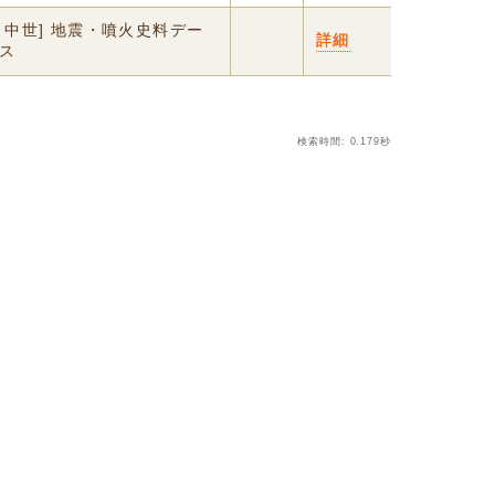
・中世] 地震・噴火史料デー
詳細
ス
検索時間: 0.179秒