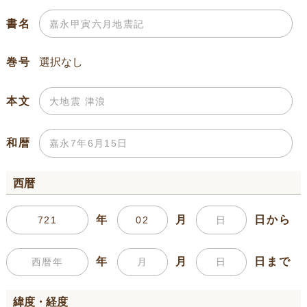
書名
巻号
本文
和暦
西暦
年
月
日から
年
月
日まで
緯度・経度