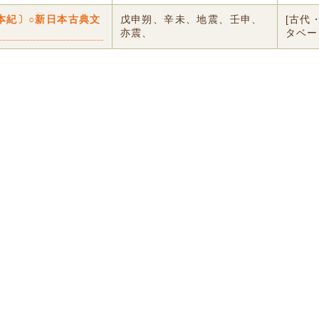
本紀〕○新日本古典文
戊申朔、辛未、地震、壬申、
[古代
亦震、
タベー