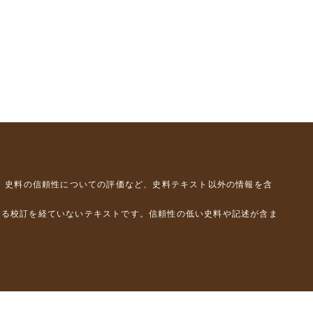
、史料の信頼性についての評価など、史料テキスト以外の情報を含
よる校訂を経ていないテキストです。信頼性の低い史料や記述が含ま