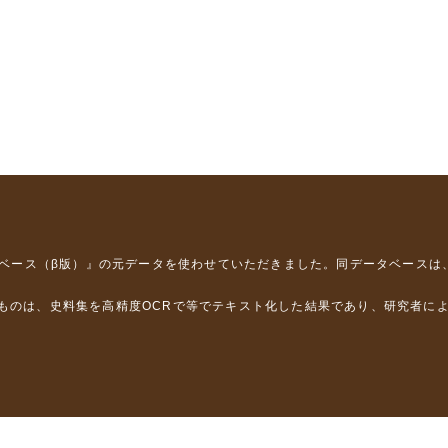
タベース（β版）』
の元データを使わせていただきました。同データベースは
るものは、史料集を高精度OCRで等でテキスト化した結果であり、研究者に
は，以下のプロジェクトの支援を受けました。