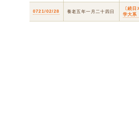
〔続日
0721/02/28
養老五年一月二十四日
学大系