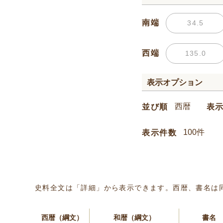
南端
西端
表示オプション
並び順
表
表示件数
史料全文は「詳細」から表示できます。西暦、書名は
西暦（綱文）
和暦（綱文）
書名