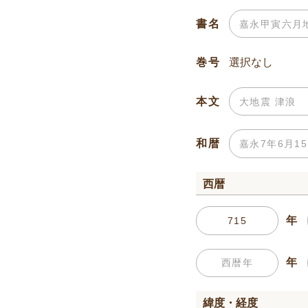
書名
巻号
本文
和暦
西暦
年
年
緯度・経度