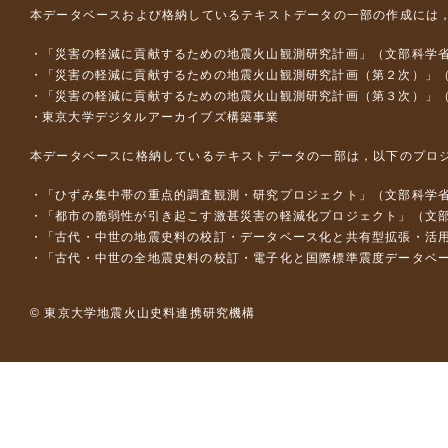
本データベースおよび格納しているテキストデータの一部の作成には
「災害の軽減に貢献するための地震火山観測研究計画」（文部科学
「災害の軽減に貢献するための地震火山観測研究計画（第２次）」
「災害の軽減に貢献するための地震火山観測研究計画（第３次）」
東京大学デジタルアーカイブズ構築事業
本データベースに格納しているテキストデータの一部は，以下のプロ
「ひずみ集中帯の重点的調査観測・研究プロジェクト」（文部科学省
「都市の脆弱性が引き起こす激甚災害の軽減化プロジェクト」（文部
「古代・中世の地震史料の校訂・データベース化と共有型拡張・活用シス
「古代・中世の全地震史料の校訂・電子化と国際標準震度データベース構
© 東京大学地震火山史料連携研究機構