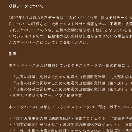
収録データについて
1607年2月以前の史料データは『
[古代・中世]地震・噴火史料データ
性についての評価など、史料テキスト以外の情報を含み、不定期に改
それ以外のデータのうち、史料本文欄の冒頭が[未校訂]となっている
いないテキストです。信頼性の低い史料や記述が含まれている場合が
このデータベースについて
もご参照ください。
謝辞
本データベースおよび格納しているテキストデータの一部の作成には
「災害の軽減に貢献するための地震火山観測研究計画」（文部科学
「災害の軽減に貢献するための地震火山観測研究計画（第２次）」
「災害の軽減に貢献するための地震火山観測研究計画（第３次）」
東京大学デジタルアーカイブズ構築事業
本データベースに格納しているテキストデータの一部は，以下のプロ
「ひずみ集中帯の重点的調査観測・研究プロジェクト」（文部科学省
「都市の脆弱性が引き起こす激甚災害の軽減化プロジェクト」（文部
「古代・中世の地震史料の校訂・データベース化と共有型拡張・活用シス