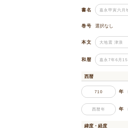
書名
巻号
本文
和暦
西暦
年
年
緯度・経度