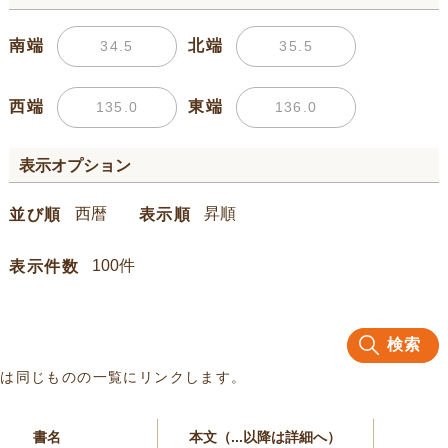
南端
北端
西端
東端
表示オプション
並び順
表示順
表示件数
検索
名は同じものの一覧にリンクします。
書名
本文（...以降は詳細へ）