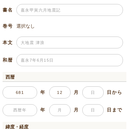
書名
巻号
本文
和暦
西暦
年
月
日から
年
月
日まで
緯度・経度