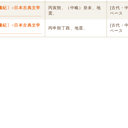
書紀〕○日本古典文学
丙寅朔、（中略）癸未、地
[古代・
震、
ベース
書紀〕○日本古典文学
[古代・
丙申朔丁酉、地震、
ベース