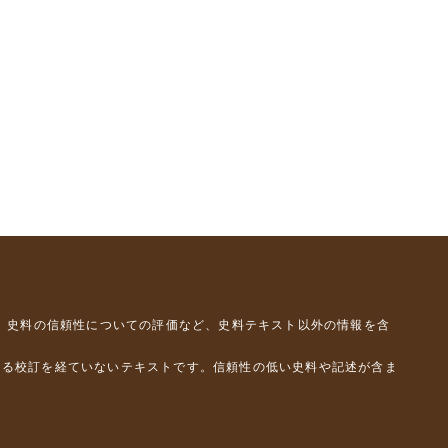
、史料の信頼性についての評価など、史料テキスト以外の情報を含
よる校訂を経ていないテキストです。信頼性の低い史料や記述が含ま