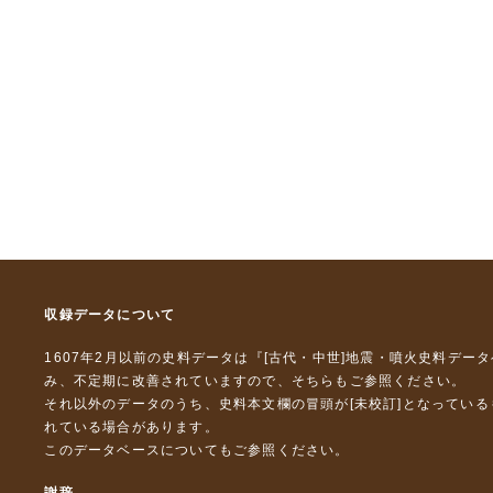
収録データについて
1607年2月以前の史料データは『
[古代・中世]地震・噴火史料デー
み、不定期に改善されていますので、
そちら
もご参照ください。
それ以外のデータのうち、史料本文欄の冒頭が[未校訂]となってい
れている場合があります。
このデータベースについて
もご参照ください。