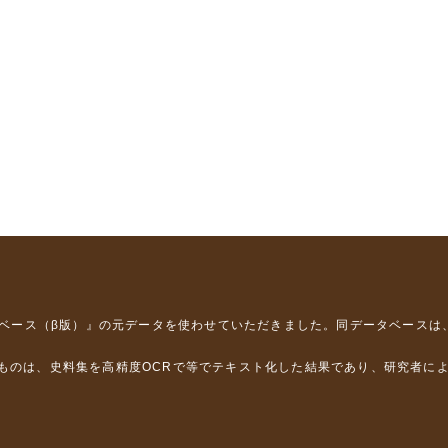
タベース（β版）』
の元データを使わせていただきました。同データベースは
るものは、史料集を高精度OCRで等でテキスト化した結果であり、研究者に