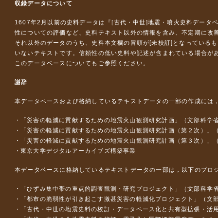
収録データについて
1607年2月以前の史料データは『
[古代・中世]地震・噴火史料データ
性についての評価など、史料テキスト以外の情報を含み、不定期に改
それ以外のデータのうち、史料本文欄の冒頭が[未校訂]となっている
いないテキストです。信頼性の低い史料や記述が含まれている場合が
このデータベースについて
もご参照ください。
謝辞
本データベースおよび格納しているテキストデータの一部の作成には
「災害の軽減に貢献するための地震火山観測研究計画」（文部科学
「災害の軽減に貢献するための地震火山観測研究計画（第２次）」
「災害の軽減に貢献するための地震火山観測研究計画（第３次）」
東京大学デジタルアーカイブズ構築事業
本データベースに格納しているテキストデータの一部は，以下のプロ
「ひずみ集中帯の重点的調査観測・研究プロジェクト」（文部科学省
「都市の脆弱性が引き起こす激甚災害の軽減化プロジェクト」（文部
「古代・中世の地震史料の校訂・データベース化と共有型拡張・活用シス