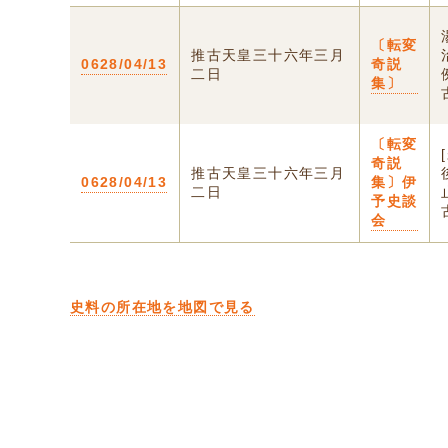
〔転変
推古天皇三十六年三月
0628/04/13
奇説
二日
集〕
〔転変
奇説
推古天皇三十六年三月
0628/04/13
集〕伊
二日
予史談
会
史料の所在地を地図で見る