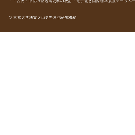
「古代・中世の全地震史料の校訂・電子化と国際標準震度データベース構
© 東京大学地震火山史料連携研究機構