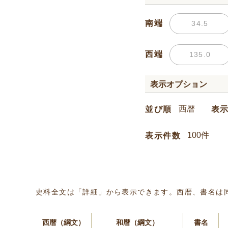
南端
西端
表示オプション
並び順
表
表示件数
史料全文は「詳細」から表示できます。西暦、書名は
西暦（綱文）
和暦（綱文）
書名