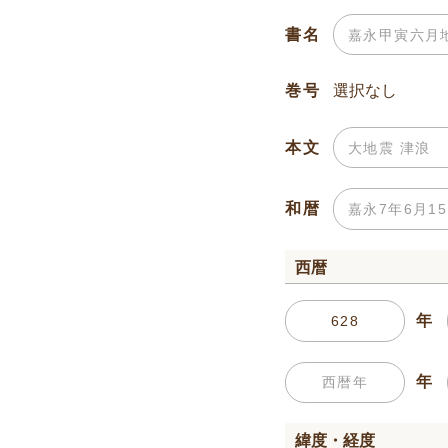
書名
巻号
本文
和暦
西暦
年
年
緯度・経度