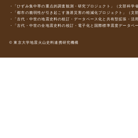
「ひずみ集中帯の重点的調査観測・研究プロジェクト」（文部科学省
「都市の脆弱性が引き起こす激甚災害の軽減化プロジェクト」（文部
「古代・中世の地震史料の校訂・データベース化と共有型拡張・活用シス
「古代・中世の全地震史料の校訂・電子化と国際標準震度データベース構
© 東京大学地震火山史料連携研究機構