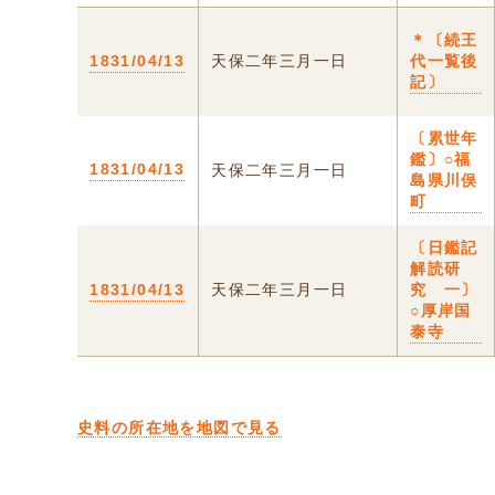
＊〔続王
1831/04/13
天保二年三月一日
代一覧後
記〕
〔累世年
鑑〕○福
1831/04/13
天保二年三月一日
島県川俣
町
〔日鑑記
解読研
1831/04/13
天保二年三月一日
究 一〕
○厚岸国
泰寺
史料の所在地を地図で見る