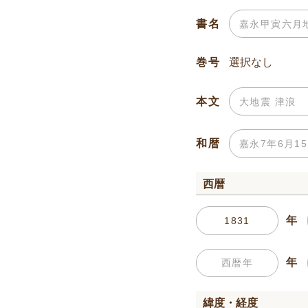
書名
巻号
本文
和暦
西暦
年
年
緯度・経度