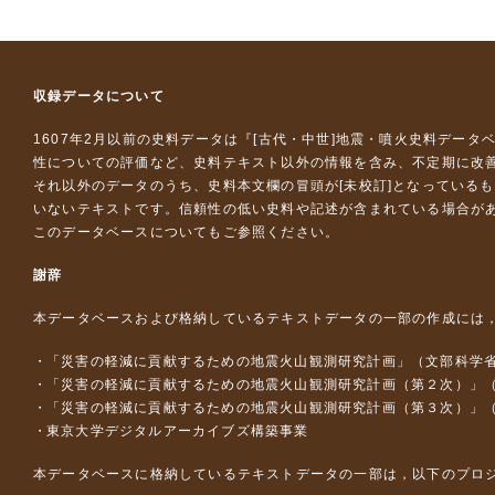
収録データについて
1607年2月以前の史料データは『
[古代・中世]地震・噴火史料データ
性についての評価など、史料テキスト以外の情報を含み、不定期に改
それ以外のデータのうち、史料本文欄の冒頭が[未校訂]となっている
いないテキストです。信頼性の低い史料や記述が含まれている場合が
このデータベースについて
もご参照ください。
謝辞
本データベースおよび格納しているテキストデータの一部の作成には
「災害の軽減に貢献するための地震火山観測研究計画」（文部科学
「災害の軽減に貢献するための地震火山観測研究計画（第２次）」
「災害の軽減に貢献するための地震火山観測研究計画（第３次）」
東京大学デジタルアーカイブズ構築事業
本データベースに格納しているテキストデータの一部は，以下のプロ