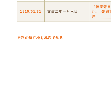
〔国泰寺
1819/01/31
文政二年一月六日
記〕○釧路
岸
史料の所在地を地図で見る