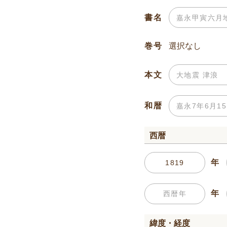
書名
巻号
本文
和暦
西暦
年
年
緯度・経度