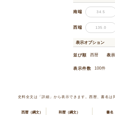
南端
西端
表示オプション
並び順
表
表示件数
史料全文は「詳細」から表示できます。西暦、書名は
西暦（綱文）
和暦（綱文）
書名