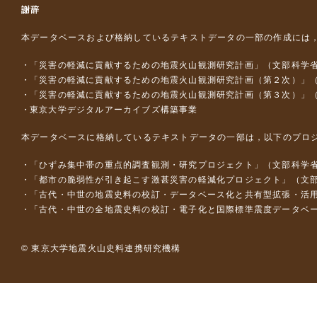
謝辞
本データベースおよび格納しているテキストデータの一部の作成には
「災害の軽減に貢献するための地震火山観測研究計画」（文部科学
「災害の軽減に貢献するための地震火山観測研究計画（第２次）」
「災害の軽減に貢献するための地震火山観測研究計画（第３次）」
東京大学デジタルアーカイブズ構築事業
本データベースに格納しているテキストデータの一部は，以下のプロ
「ひずみ集中帯の重点的調査観測・研究プロジェクト」（文部科学省
「都市の脆弱性が引き起こす激甚災害の軽減化プロジェクト」（文部
「古代・中世の地震史料の校訂・データベース化と共有型拡張・活用シス
「古代・中世の全地震史料の校訂・電子化と国際標準震度データベース構
© 東京大学地震火山史料連携研究機構