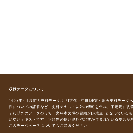
収録データについて
1607年2月以前の史料データは『
[古代・中世]地震・噴火史料データ
性についての評価など、史料テキスト以外の情報を含み、不定期に改
それ以外のデータのうち、史料本文欄の冒頭が[未校訂]となっている
いないテキストです。信頼性の低い史料や記述が含まれている場合が
このデータベースについて
もご参照ください。