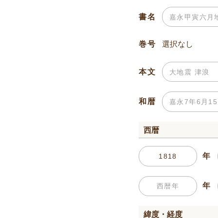
書名
巻号
本文
和暦
西暦
年
年
緯度・経度