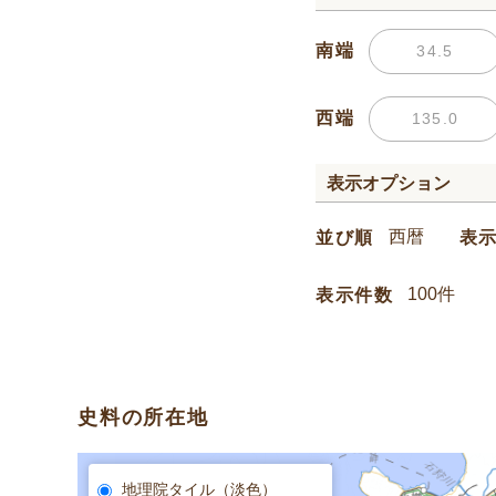
南端
西端
表示オプション
並び順
表
表示件数
史料の所在地
地理院タイル（淡色）