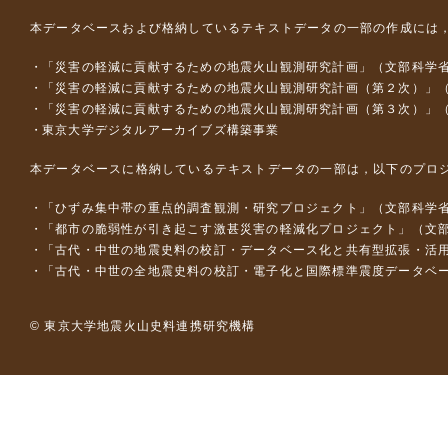
本データベースおよび格納しているテキストデータの一部の作成には
「災害の軽減に貢献するための地震火山観測研究計画」（文部科学
「災害の軽減に貢献するための地震火山観測研究計画（第２次）」
「災害の軽減に貢献するための地震火山観測研究計画（第３次）」
東京大学デジタルアーカイブズ構築事業
本データベースに格納しているテキストデータの一部は，以下のプロ
「ひずみ集中帯の重点的調査観測・研究プロジェクト」（文部科学省
「都市の脆弱性が引き起こす激甚災害の軽減化プロジェクト」（文部
「古代・中世の地震史料の校訂・データベース化と共有型拡張・活用シス
「古代・中世の全地震史料の校訂・電子化と国際標準震度データベース構
© 東京大学地震火山史料連携研究機構