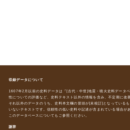
収録データについて
1607年2月以前の史料データは『
[古代・中世]地震・噴火史料データ
性についての評価など、史料テキスト以外の情報を含み、不定期に改
それ以外のデータのうち、史料本文欄の冒頭が[未校訂]となっている
いないテキストです。信頼性の低い史料や記述が含まれている場合が
このデータベースについて
もご参照ください。
謝辞