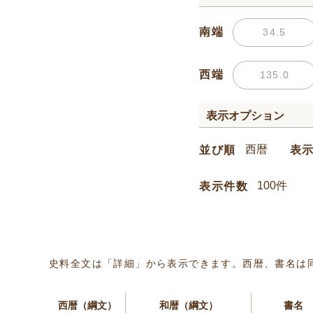
南端
西端
表示オプション
並び順
表
表示件数
史料全文は「詳細」から表示できます。西暦、書名は
西暦（綱文）
和暦（綱文）
書名