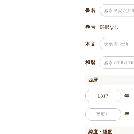
書名
巻号
本文
和暦
西暦
年
年
緯度・経度