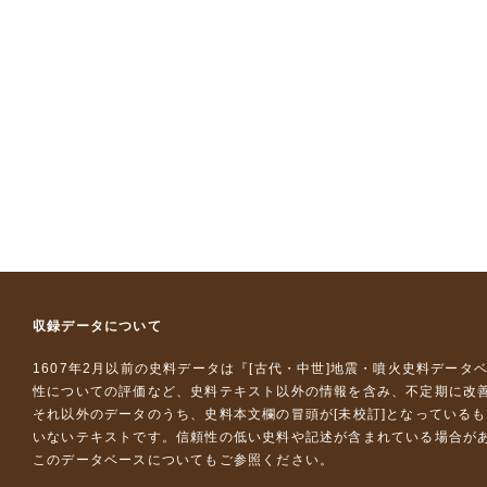
収録データについて
1607年2月以前の史料データは『
[古代・中世]地震・噴火史料データ
性についての評価など、史料テキスト以外の情報を含み、不定期に改
それ以外のデータのうち、史料本文欄の冒頭が[未校訂]となっている
いないテキストです。信頼性の低い史料や記述が含まれている場合が
このデータベースについて
もご参照ください。