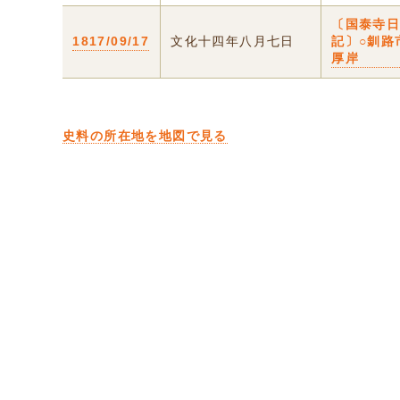
〔国泰寺
1817/09/17
文化十四年八月七日
記〕○釧路
厚岸
史料の所在地を地図で見る