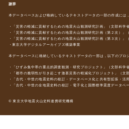
謝辞
本データベースおよび格納しているテキストデータの一部の作成には
「災害の軽減に貢献するための地震火山観測研究計画」（文部科学
「災害の軽減に貢献するための地震火山観測研究計画（第２次）」
「災害の軽減に貢献するための地震火山観測研究計画（第３次）」
東京大学デジタルアーカイブズ構築事業
本データベースに格納しているテキストデータの一部は，以下のプロ
「ひずみ集中帯の重点的調査観測・研究プロジェクト」（文部科学省
「都市の脆弱性が引き起こす激甚災害の軽減化プロジェクト」（文部
「古代・中世の地震史料の校訂・データベース化と共有型拡張・活用シス
「古代・中世の全地震史料の校訂・電子化と国際標準震度データベース構
© 東京大学地震火山史料連携研究機構