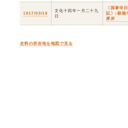
〔国泰寺
文化十四年一月二十九
1817/03/16
記〕○釧路
日
厚岸
史料の所在地を地図で見る