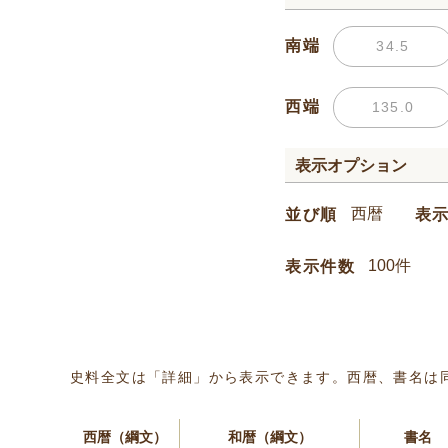
南端
西端
表示オプション
並び順
表
表示件数
史料全文は「詳細」から表示できます。西暦、書名は
西暦（綱文）
和暦（綱文）
書名