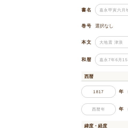
書名
巻号
本文
和暦
西暦
年
年
緯度・経度