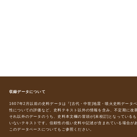
収録データについて
1607年2月以前の史料データは『
[古代・中世]地震・噴火史料データ
性についての評価など、史料テキスト以外の情報を含み、不定期に改
それ以外のデータのうち、史料本文欄の冒頭が[未校訂]となっている
いないテキストです。信頼性の低い史料や記述が含まれている場合が
このデータベースについて
もご参照ください。