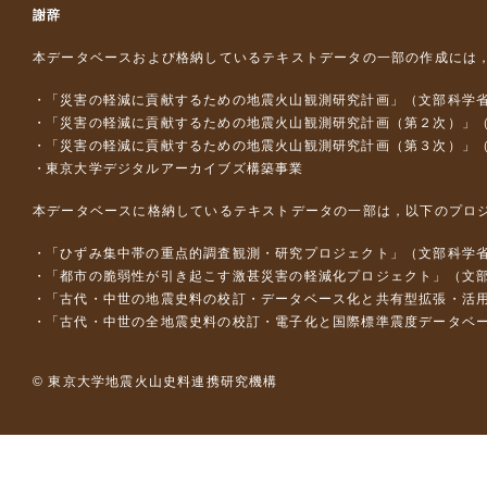
謝辞
本データベースおよび格納しているテキストデータの一部の作成には
「災害の軽減に貢献するための地震火山観測研究計画」（文部科学
「災害の軽減に貢献するための地震火山観測研究計画（第２次）」
「災害の軽減に貢献するための地震火山観測研究計画（第３次）」
東京大学デジタルアーカイブズ構築事業
本データベースに格納しているテキストデータの一部は，以下のプロ
「ひずみ集中帯の重点的調査観測・研究プロジェクト」（文部科学省
「都市の脆弱性が引き起こす激甚災害の軽減化プロジェクト」（文部
「古代・中世の地震史料の校訂・データベース化と共有型拡張・活用シス
「古代・中世の全地震史料の校訂・電子化と国際標準震度データベース構
© 東京大学地震火山史料連携研究機構