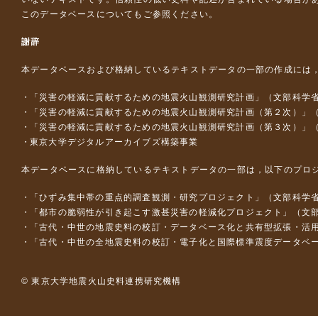
このデータベースについて
もご参照ください。
謝辞
本データベースおよび格納しているテキストデータの一部の作成には
「災害の軽減に貢献するための地震火山観測研究計画」（文部科学
「災害の軽減に貢献するための地震火山観測研究計画（第２次）」
「災害の軽減に貢献するための地震火山観測研究計画（第３次）」
東京大学デジタルアーカイブズ構築事業
本データベースに格納しているテキストデータの一部は，以下のプロ
「ひずみ集中帯の重点的調査観測・研究プロジェクト」（文部科学省
「都市の脆弱性が引き起こす激甚災害の軽減化プロジェクト」（文部
「古代・中世の地震史料の校訂・データベース化と共有型拡張・活用シス
「古代・中世の全地震史料の校訂・電子化と国際標準震度データベース構
© 東京大学地震火山史料連携研究機構