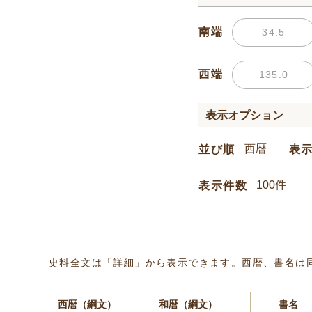
南端
西端
表示オプション
並び順
表
表示件数
史料全文は「詳細」から表示できます。西暦、書名は
西暦（綱文）
和暦（綱文）
書名