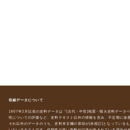
収録データについて
1607年2月以前の史料データは『
[古代・中世]地震・噴火史料データ
性についての評価など、史料テキスト以外の情報を含み、不定期に改
それ以外のデータのうち、史料本文欄の冒頭が[未校訂]となっている
いないテキストです。信頼性の低い史料や記述が含まれている場合が