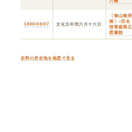
八幡
〔御山御
留〕○田名
1808/08/07
文化五年閏六月十六日
部青森県
図書館
史料の所在地を地図で見る