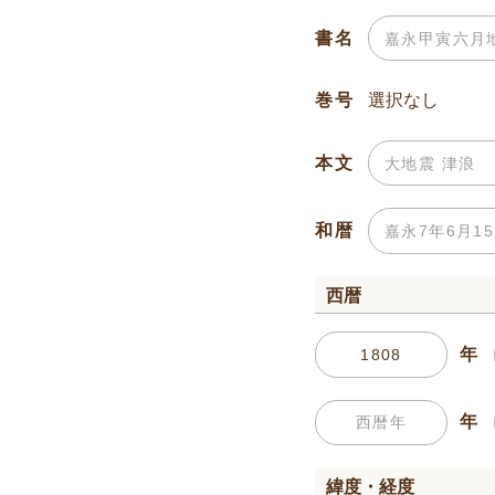
書名
巻号
本文
和暦
西暦
年
年
緯度・経度