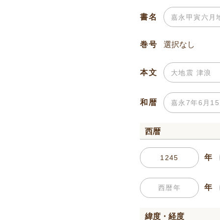
書名
巻号
本文
和暦
西暦
年
年
緯度・経度