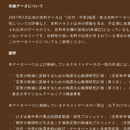
収録データについて
1607年2月以前の史料データは『
[古代・中世]地震・噴火史料データ
性についての評価など、史料テキスト以外の情報を含み、不定期に改
それ以外のデータのうち、史料本文欄の冒頭が[未校訂]となっている
いないテキストです。信頼性の低い史料や記述が含まれている場合が
このデータベースについて
もご参照ください。
謝辞
本データベースおよび格納しているテキストデータの一部の作成には
「災害の軽減に貢献するための地震火山観測研究計画」（文部科学
「災害の軽減に貢献するための地震火山観測研究計画（第２次）」
「災害の軽減に貢献するための地震火山観測研究計画（第３次）」
東京大学デジタルアーカイブズ構築事業
本データベースに格納しているテキストデータの一部は，以下のプロ
「ひずみ集中帯の重点的調査観測・研究プロジェクト」（文部科学省
「都市の脆弱性が引き起こす激甚災害の軽減化プロジェクト」（文部
「古代・中世の地震史料の校訂・データベース化と共有型拡張・活用シス