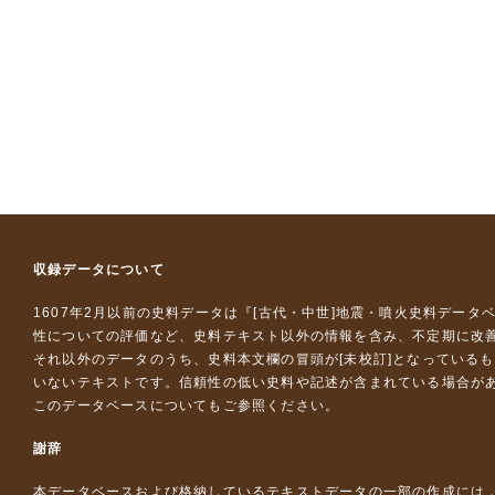
収録データについて
1607年2月以前の史料データは『
[古代・中世]地震・噴火史料データ
性についての評価など、史料テキスト以外の情報を含み、不定期に改
それ以外のデータのうち、史料本文欄の冒頭が[未校訂]となっている
いないテキストです。信頼性の低い史料や記述が含まれている場合が
このデータベースについて
もご参照ください。
謝辞
本データベースおよび格納しているテキストデータの一部の作成には