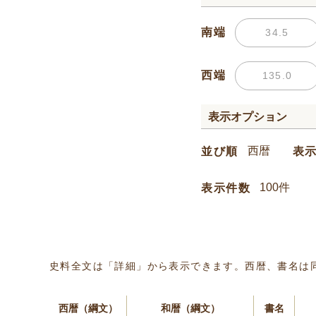
南端
西端
表示オプション
並び順
表
表示件数
史料全文は「詳細」から表示できます。西暦、書名は
西暦（綱文）
和暦（綱文）
書名