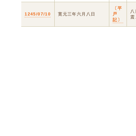
〔平
八
1245/07/10
寛元三年六月八日
戸
震
記〕