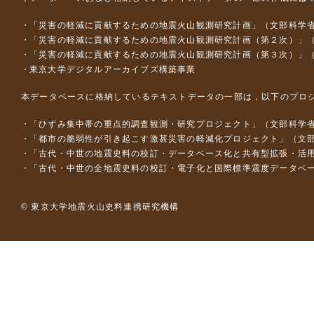
「災害の軽減に貢献するための地震火山観測研究計画」（文部科学
「災害の軽減に貢献するための地震火山観測研究計画（第２次）」
「災害の軽減に貢献するための地震火山観測研究計画（第３次）」
東京大学デジタルアーカイブズ構築事業
本データベースに格納しているテキストデータの一部は，以下のプロ
「ひずみ集中帯の重点的調査観測・研究プロジェクト」（文部科学省
「都市の脆弱性が引き起こす激甚災害の軽減化プロジェクト」（文部
「古代・中世の地震史料の校訂・データベース化と共有型拡張・活用シス
「古代・中世の全地震史料の校訂・電子化と国際標準震度データベース構
© 東京大学地震火山史料連携研究機構