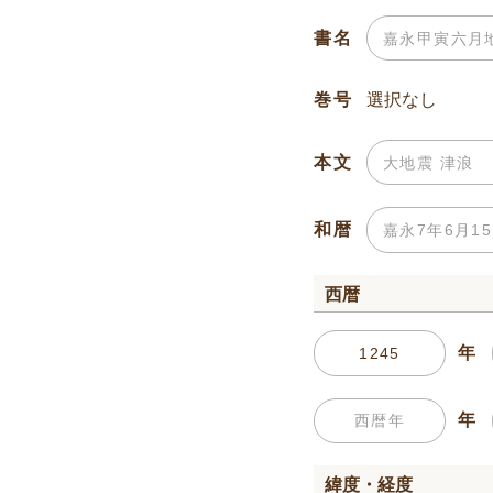
書名
巻号
本文
和暦
西暦
年
年
緯度・経度