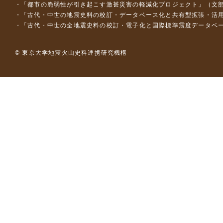
「都市の脆弱性が引き起こす激甚災害の軽減化プロジェクト」（文部
「古代・中世の地震史料の校訂・データベース化と共有型拡張・活用シス
「古代・中世の全地震史料の校訂・電子化と国際標準震度データベース構
© 東京大学地震火山史料連携研究機構