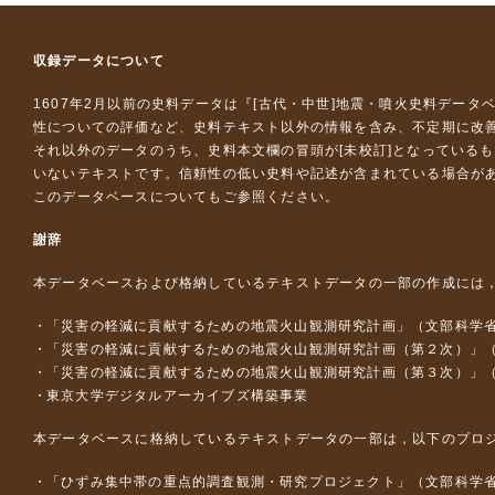
収録データについて
1607年2月以前の史料データは『
[古代・中世]地震・噴火史料データ
性についての評価など、史料テキスト以外の情報を含み、不定期に改
それ以外のデータのうち、史料本文欄の冒頭が[未校訂]となっている
いないテキストです。信頼性の低い史料や記述が含まれている場合が
このデータベースについて
もご参照ください。
謝辞
本データベースおよび格納しているテキストデータの一部の作成には
「災害の軽減に貢献するための地震火山観測研究計画」（文部科学
「災害の軽減に貢献するための地震火山観測研究計画（第２次）」
「災害の軽減に貢献するための地震火山観測研究計画（第３次）」
東京大学デジタルアーカイブズ構築事業
本データベースに格納しているテキストデータの一部は，以下のプロ
「ひずみ集中帯の重点的調査観測・研究プロジェクト」（文部科学省