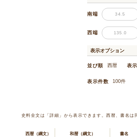
南端
西端
表示オプション
並び順
表
表示件数
史料全文は「詳細」から表示できます。西暦、書名は
西暦（綱文）
和暦（綱文）
書名