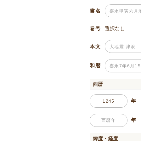
書名
巻号
本文
和暦
西暦
年
年
緯度・経度