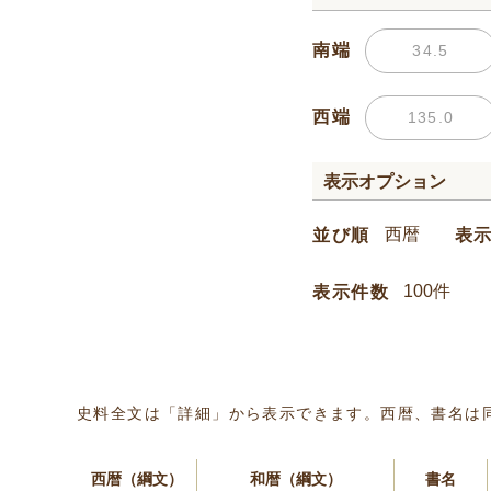
南端
西端
表示オプション
並び順
表
表示件数
史料全文は「詳細」から表示できます。西暦、書名は
西暦（綱文）
和暦（綱文）
書名