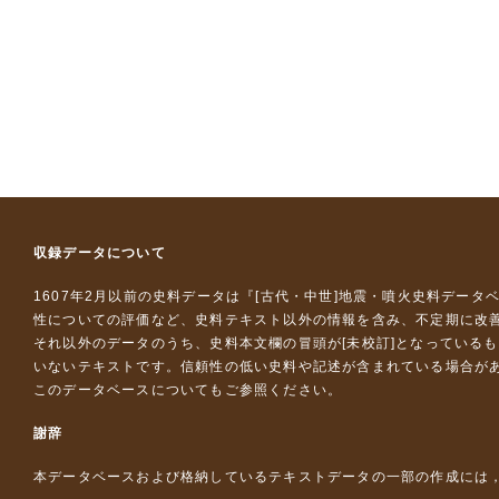
収録データについて
1607年2月以前の史料データは『
[古代・中世]地震・噴火史料データ
性についての評価など、史料テキスト以外の情報を含み、不定期に改
それ以外のデータのうち、史料本文欄の冒頭が[未校訂]となっている
いないテキストです。信頼性の低い史料や記述が含まれている場合が
このデータベースについて
もご参照ください。
謝辞
本データベースおよび格納しているテキストデータの一部の作成には