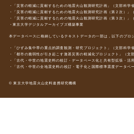
「災害の軽減に貢献するための地震火山観測研究計画」（文部科学
「災害の軽減に貢献するための地震火山観測研究計画（第２次）」
「災害の軽減に貢献するための地震火山観測研究計画（第３次）」
東京大学デジタルアーカイブズ構築事業
本データベースに格納しているテキストデータの一部は，以下のプロ
「ひずみ集中帯の重点的調査観測・研究プロジェクト」（文部科学省
「都市の脆弱性が引き起こす激甚災害の軽減化プロジェクト」（文部
「古代・中世の地震史料の校訂・データベース化と共有型拡張・活用シス
「古代・中世の全地震史料の校訂・電子化と国際標準震度データベース構
© 東京大学地震火山史料連携研究機構