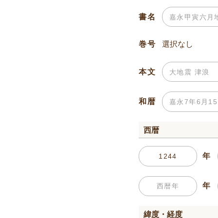
書名
巻号
本文
和暦
西暦
年
年
緯度・経度