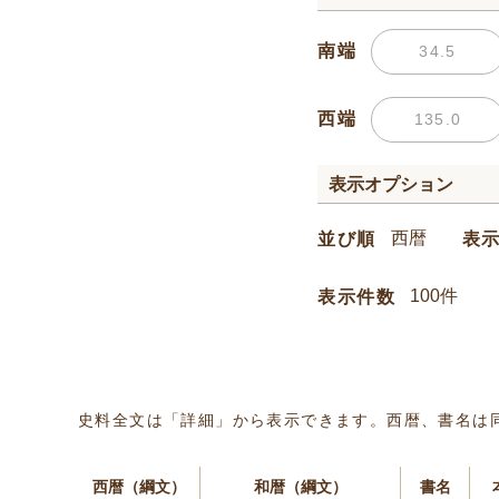
南端
西端
表示オプション
並び順
表
表示件数
史料全文は「詳細」から表示できます。西暦、書名は
西暦（綱文）
和暦（綱文）
書名