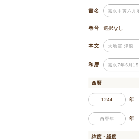
書名
巻号
本文
和暦
西暦
年
年
緯度・経度