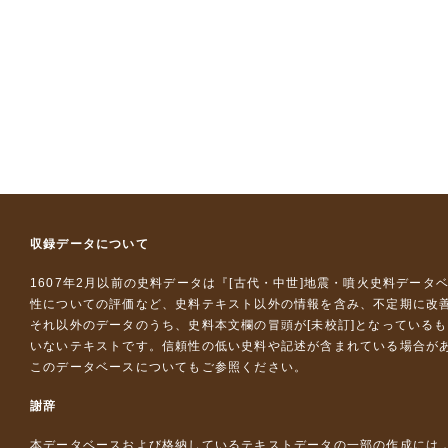
収録データについて
1607年2月以前の史料データは『
[古代・中世]地震・噴火史料データ
性についての評価など、史料テキスト以外の情報を含み、不定期に改
それ以外のデータのうち、史料本文欄の冒頭が[未校訂]となっている
いないテキストです。信頼性の低い史料や記述が含まれている場合が
このデータベースについて
もご参照ください。
謝辞
本データベースおよび格納しているテキストデータの一部の作成には