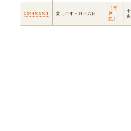
〔平
1244/05/01
寛元二年三月十六日
戸
記〕