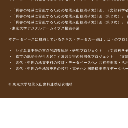
「災害の軽減に貢献するための地震火山観測研究計画」（文部科学
「災害の軽減に貢献するための地震火山観測研究計画（第２次）」
「災害の軽減に貢献するための地震火山観測研究計画（第３次）」
東京大学デジタルアーカイブズ構築事業
本データベースに格納しているテキストデータの一部は，以下のプロ
「ひずみ集中帯の重点的調査観測・研究プロジェクト」（文部科学省
「都市の脆弱性が引き起こす激甚災害の軽減化プロジェクト」（文部
「古代・中世の地震史料の校訂・データベース化と共有型拡張・活用シス
「古代・中世の全地震史料の校訂・電子化と国際標準震度データベース構
© 東京大学地震火山史料連携研究機構