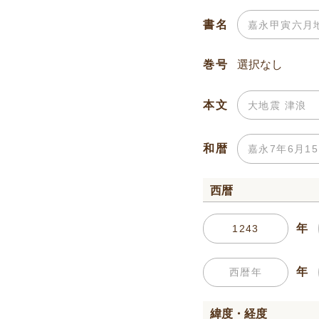
書名
巻号
本文
和暦
西暦
年
年
緯度・経度