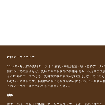
収録データについて
1607年2月以前の史料データは『
[古代・中世]地震・噴火史料データ
性についての評価など、史料テキスト以外の情報を含み、不定期に改
それ以外のデータのうち、史料本文欄の冒頭が[未校訂]となっている
いないテキストです。信頼性の低い史料や記述が含まれている場合が
このデータベースについて
もご参照ください。
謝辞
本データベースおよび格納しているテキストデータの一部の作成には