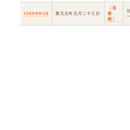
〔吾
1243/06/18
寛元元年五月二十三日
妻
鏡〕