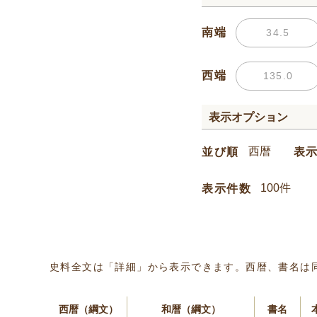
南端
西端
表示オプション
並び順
表
表示件数
史料全文は「詳細」から表示できます。西暦、書名は
西暦（綱文）
和暦（綱文）
書名