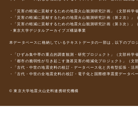
「災害の軽減に貢献するための地震火山観測研究計画」（文部科学
「災害の軽減に貢献するための地震火山観測研究計画（第２次）」
「災害の軽減に貢献するための地震火山観測研究計画（第３次）」
東京大学デジタルアーカイブズ構築事業
本データベースに格納しているテキストデータの一部は，以下のプロ
「ひずみ集中帯の重点的調査観測・研究プロジェクト」（文部科学省
「都市の脆弱性が引き起こす激甚災害の軽減化プロジェクト」（文部
「古代・中世の地震史料の校訂・データベース化と共有型拡張・活用シス
「古代・中世の全地震史料の校訂・電子化と国際標準震度データベース構
© 東京大学地震火山史料連携研究機構