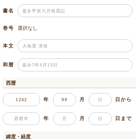
書名
巻号
本文
和暦
西暦
年
月
日から
年
月
日まで
緯度・経度