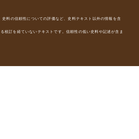
、史料の信頼性についての評価など、史料テキスト以外の情報を含
よる校訂を経ていないテキストです。信頼性の低い史料や記述が含ま
彦）