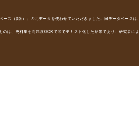
タベース（β版）』
の元データを使わせていただきました。同データベースは
るものは、史料集を高精度OCRで等でテキスト化した結果であり、研究者に
は，以下のプロジェクトの支援を受けました。
学省）
」（文部科学省）
」（文部科学省）
ロジェクトの成果を利用しました。
省委託研究事業、研究代表者 佐竹健治）
部科学省委託研究事業、研究代表者 佐竹健治）
ステムの開発 」（科研費基盤研究(B)18310124、研究代表者 石橋克