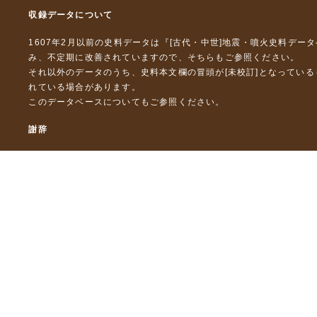
収録データについて
1607年2月以前の史料データは『
[古代・中世]地震・噴火史料デー
み、不定期に改善されていますので、
そちら
もご参照ください。
それ以外のデータのうち、史料本文欄の冒頭が[未校訂]となってい
れている場合があります。
このデータベースについて
もご参照ください。
謝辞
本データベースおよび格納しているテキストデータの一部の作成に
「災害の軽減に貢献するための地震火山観測研究計画」（文部科
「災害の軽減に貢献するための地震火山観測研究計画（第２次）
「災害の軽減に貢献するための地震火山観測研究計画（第３次）
東京大学デジタルアーカイブズ構築事業
本データベースに格納しているテキストデータの一部は，以下のプ
「ひずみ集中帯の重点的調査観測・研究プロジェクト」（文部科学
「都市の脆弱性が引き起こす激甚災害の軽減化プロジェクト」（文
「古代・中世の地震史料の校訂・データベース化と共有型拡張・活用シ