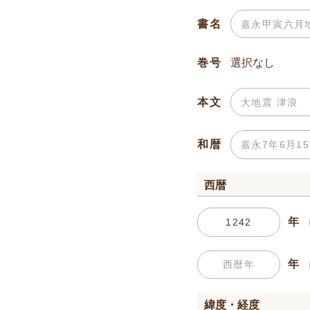
書名
巻号
本文
和暦
西暦
年
年
緯度・経度