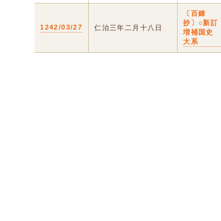
〔百錬
抄〕○新訂
1242/03/27
仁治三年二月十八日
増補国史
大系