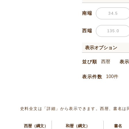
南端
西端
表示オプション
並び順
表
表示件数
史料全文は「詳細」から表示できます。西暦、書名は
西暦（綱文）
和暦（綱文）
書名