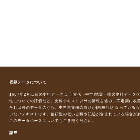
収録データについて
1607年2月以前の史料データは『
[古代・中世]地震・噴火史料データ
性についての評価など、史料テキスト以外の情報を含み、不定期に改
それ以外のデータのうち、史料本文欄の冒頭が[未校訂]となっている
いないテキストです。信頼性の低い史料や記述が含まれている場合が
このデータベースについて
もご参照ください。
謝辞