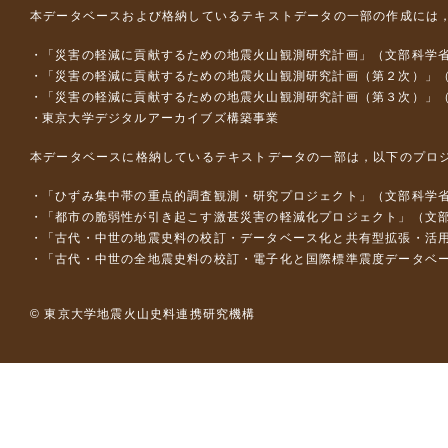
本データベースおよび格納しているテキストデータの一部の作成には
「災害の軽減に貢献するための地震火山観測研究計画」（文部科学
「災害の軽減に貢献するための地震火山観測研究計画（第２次）」
「災害の軽減に貢献するための地震火山観測研究計画（第３次）」
東京大学デジタルアーカイブズ構築事業
本データベースに格納しているテキストデータの一部は，以下のプロ
「ひずみ集中帯の重点的調査観測・研究プロジェクト」（文部科学省
「都市の脆弱性が引き起こす激甚災害の軽減化プロジェクト」（文部
「古代・中世の地震史料の校訂・データベース化と共有型拡張・活用シス
「古代・中世の全地震史料の校訂・電子化と国際標準震度データベース構
© 東京大学地震火山史料連携研究機構