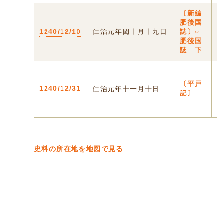
〔新編
肥後国
1240/12/10
仁治元年閏十月十九日
誌〕○
肥後国
誌 下
〔平戸
1240/12/31
仁治元年十一月十日
記〕
史料の所在地を地図で見る