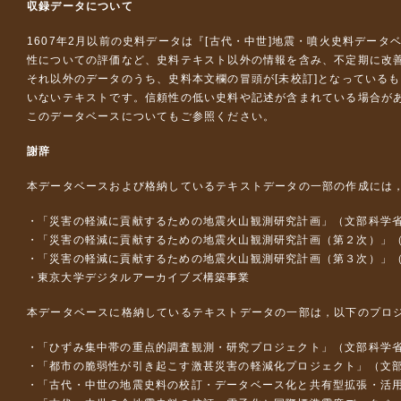
収録データについて
1607年2月以前の史料データは『
[古代・中世]地震・噴火史料データ
性についての評価など、史料テキスト以外の情報を含み、不定期に改
それ以外のデータのうち、史料本文欄の冒頭が[未校訂]となっている
いないテキストです。信頼性の低い史料や記述が含まれている場合が
このデータベースについて
もご参照ください。
謝辞
本データベースおよび格納しているテキストデータの一部の作成には
「災害の軽減に貢献するための地震火山観測研究計画」（文部科学
「災害の軽減に貢献するための地震火山観測研究計画（第２次）」
「災害の軽減に貢献するための地震火山観測研究計画（第３次）」
東京大学デジタルアーカイブズ構築事業
本データベースに格納しているテキストデータの一部は，以下のプロ
「ひずみ集中帯の重点的調査観測・研究プロジェクト」（文部科学省
「都市の脆弱性が引き起こす激甚災害の軽減化プロジェクト」（文部
「古代・中世の地震史料の校訂・データベース化と共有型拡張・活用シス