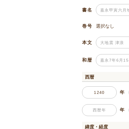
書名
巻号
本文
和暦
西暦
年
年
緯度・経度