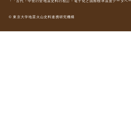
「古代・中世の全地震史料の校訂・電子化と国際標準震度データベース構
© 東京大学地震火山史料連携研究機構