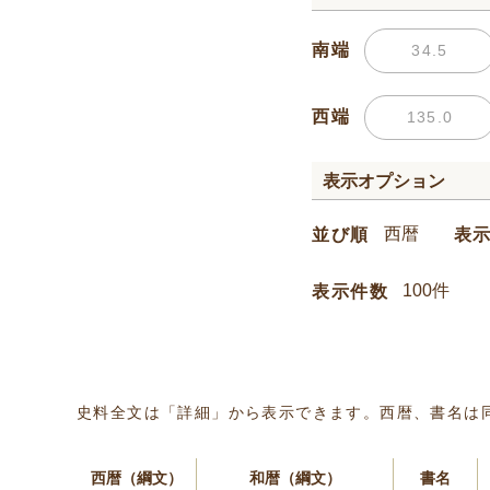
南端
西端
表示オプション
並び順
表
表示件数
史料全文は「詳細」から表示できます。西暦、書名は
西暦（綱文）
和暦（綱文）
書名