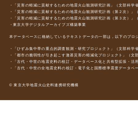
「災害の軽減に貢献するための地震火山観測研究計画」（文部科学
「災害の軽減に貢献するための地震火山観測研究計画（第２次）」
「災害の軽減に貢献するための地震火山観測研究計画（第３次）」
東京大学デジタルアーカイブズ構築事業
本データベースに格納しているテキストデータの一部は，以下のプロ
「ひずみ集中帯の重点的調査観測・研究プロジェクト」（文部科学省
「都市の脆弱性が引き起こす激甚災害の軽減化プロジェクト」（文部
「古代・中世の地震史料の校訂・データベース化と共有型拡張・活用シス
「古代・中世の全地震史料の校訂・電子化と国際標準震度データベース構
© 東京大学地震火山史料連携研究機構