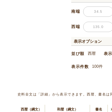
南端
西端
表示オプション
並び順
表
表示件数
史料全文は「詳細」から表示できます。西暦、書名は
西暦（綱文）
和暦（綱文）
書名