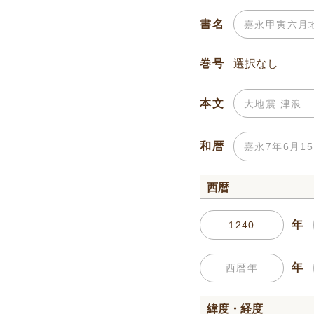
書名
巻号
本文
和暦
西暦
年
年
緯度・経度