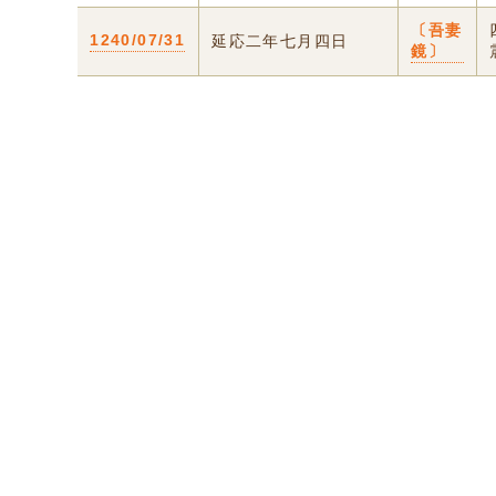
〔吾妻
1240/07/31
延応二年七月四日
鏡〕