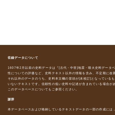
収録データについて
1607年2月以前の史料データは『
[古代・中世]地震・噴火史料データ
性についての評価など、史料テキスト以外の情報を含み、不定期に改
それ以外のデータのうち、史料本文欄の冒頭が[未校訂]となっている
いないテキストです。信頼性の低い史料や記述が含まれている場合が
このデータベースについて
もご参照ください。
謝辞
本データベースおよび格納しているテキストデータの一部の作成には