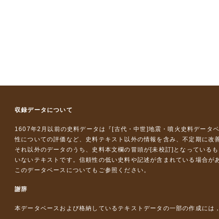
収録データについて
1607年2月以前の史料データは『
[古代・中世]地震・噴火史料データ
性についての評価など、史料テキスト以外の情報を含み、不定期に改
それ以外のデータのうち、史料本文欄の冒頭が[未校訂]となっている
いないテキストです。信頼性の低い史料や記述が含まれている場合が
このデータベースについて
もご参照ください。
謝辞
本データベースおよび格納しているテキストデータの一部の作成には