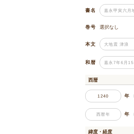
書名
巻号
本文
和暦
西暦
年
年
緯度・経度