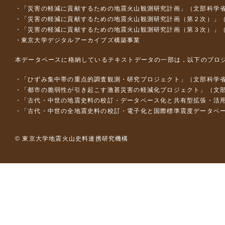
「災害の軽減に貢献するための地震火山観測研究計画」（文部科学
「災害の軽減に貢献するための地震火山観測研究計画（第２次）」
「災害の軽減に貢献するための地震火山観測研究計画（第３次）」
東京大学デジタルアーカイブズ構築事業
本データベースに格納しているテキストデータの一部は，以下のプロ
「ひずみ集中帯の重点的調査観測・研究プロジェクト」（文部科学省
「都市の脆弱性が引き起こす激甚災害の軽減化プロジェクト」（文部
「古代・中世の地震史料の校訂・データベース化と共有型拡張・活用シス
「古代・中世の全地震史料の校訂・電子化と国際標準震度データベース構
© 東京大学地震火山史料連携研究機構