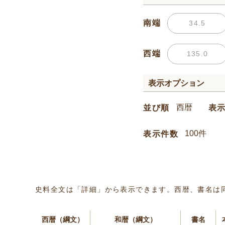
南端
西端
表示オプション
並び順
表
表示件数
史料全文は「詳細」から表示できます。西暦、書名は
西暦（綱文）
和暦（綱文）
書名