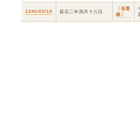
〔吾妻
1240/05/18
延応二年四月十八日
鏡〕