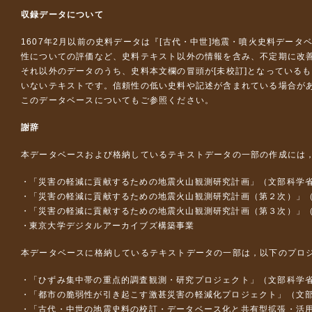
収録データについて
1607年2月以前の史料データは『
[古代・中世]地震・噴火史料データ
性についての評価など、史料テキスト以外の情報を含み、不定期に改
それ以外のデータのうち、史料本文欄の冒頭が[未校訂]となっている
いないテキストです。信頼性の低い史料や記述が含まれている場合が
このデータベースについて
もご参照ください。
謝辞
本データベースおよび格納しているテキストデータの一部の作成には
「災害の軽減に貢献するための地震火山観測研究計画」（文部科学
「災害の軽減に貢献するための地震火山観測研究計画（第２次）」
「災害の軽減に貢献するための地震火山観測研究計画（第３次）」
東京大学デジタルアーカイブズ構築事業
本データベースに格納しているテキストデータの一部は，以下のプロ
「ひずみ集中帯の重点的調査観測・研究プロジェクト」（文部科学省
「都市の脆弱性が引き起こす激甚災害の軽減化プロジェクト」（文部
「古代・中世の地震史料の校訂・データベース化と共有型拡張・活用シス