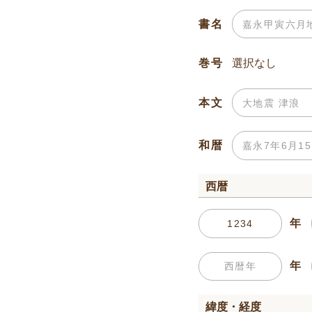
書名
巻号
本文
和暦
西暦
年
年
緯度・経度