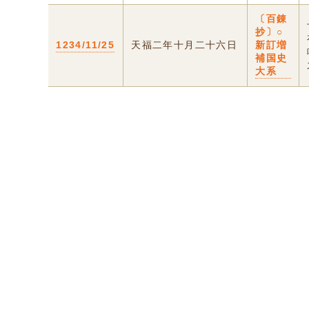
〔百錬
抄〕○
1234/11/25
天福二年十月二十六日
新訂増
補国史
大系