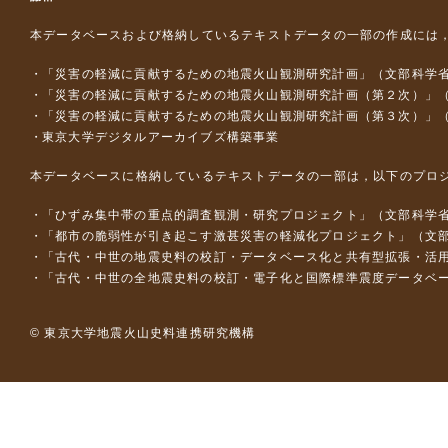
本データベースおよび格納しているテキストデータの一部の作成には
「災害の軽減に貢献するための地震火山観測研究計画」（文部科学
「災害の軽減に貢献するための地震火山観測研究計画（第２次）」
「災害の軽減に貢献するための地震火山観測研究計画（第３次）」
東京大学デジタルアーカイブズ構築事業
本データベースに格納しているテキストデータの一部は，以下のプロ
「ひずみ集中帯の重点的調査観測・研究プロジェクト」（文部科学省
「都市の脆弱性が引き起こす激甚災害の軽減化プロジェクト」（文部
「古代・中世の地震史料の校訂・データベース化と共有型拡張・活用シス
「古代・中世の全地震史料の校訂・電子化と国際標準震度データベース構
© 東京大学地震火山史料連携研究機構