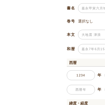
書名
巻号
本文
和暦
西暦
年
年
緯度・経度