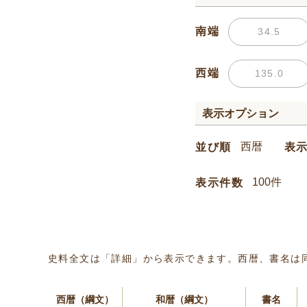
南端
西端
表示オプション
並び順
表
表示件数
史料全文は「詳細」から表示できます。西暦、書名は
西暦（綱文）
和暦（綱文）
書名