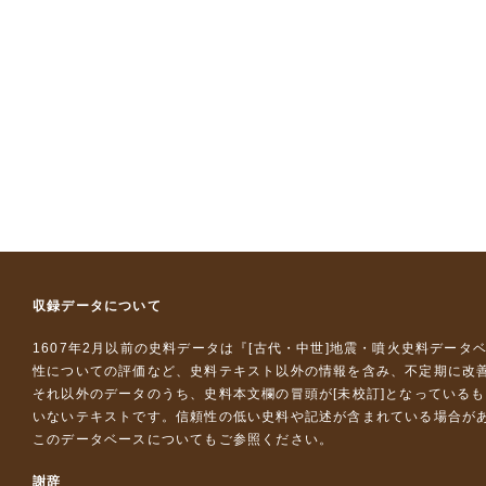
収録データについて
1607年2月以前の史料データは『
[古代・中世]地震・噴火史料データ
性についての評価など、史料テキスト以外の情報を含み、不定期に改
それ以外のデータのうち、史料本文欄の冒頭が[未校訂]となっている
いないテキストです。信頼性の低い史料や記述が含まれている場合が
このデータベースについて
もご参照ください。
謝辞