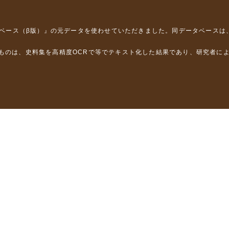
タベース（β版）』
の元データを使わせていただきました。同データベースは
るものは、史料集を高精度OCRで等でテキスト化した結果であり、研究者に
は，以下のプロジェクトの支援を受けました。
学省）
」（文部科学省）
」（文部科学省）
ロジェクトの成果を利用しました。
省委託研究事業、研究代表者 佐竹健治）
部科学省委託研究事業、研究代表者 佐竹健治）
ステムの開発 」（科研費基盤研究(B)18310124、研究代表者 石橋克