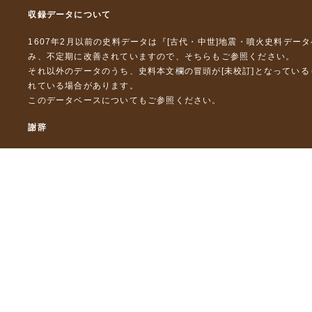
収録データについて
1607年2月以前の史料データは『
[古代・中世]地震・噴火史料デー
み、不定期に改善されていますので、
そちら
もご参照ください。
それ以外のデータのうち、史料本文欄の冒頭が[未校訂]となってい
れている場合があります。
このデータベースについて
もご参照ください。
謝辞
本データベースおよび格納しているテキストデータの一部の作成に
「災害の軽減に貢献するための地震火山観測研究計画」（文部科
「災害の軽減に貢献するための地震火山観測研究計画（第２次）
「災害の軽減に貢献するための地震火山観測研究計画（第３次）
東京大学デジタルアーカイブズ構築事業
本データベースに格納しているテキストデータの一部は，以下のプ
「ひずみ集中帯の重点的調査観測・研究プロジェクト」（文部科学
「都市の脆弱性が引き起こす激甚災害の軽減化プロジェクト」（文
「古代・中世の地震史料の校訂・データベース化と共有型拡張・活用シ