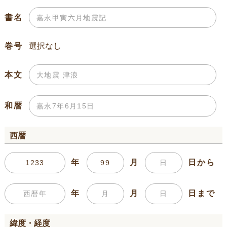
書名
巻号
本文
和暦
西暦
年
月
日から
年
月
日まで
緯度・経度