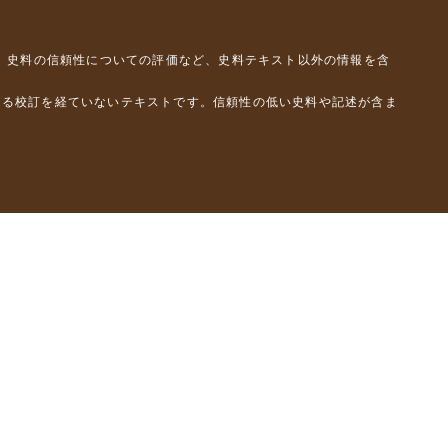
、史料の信頼性についての評価など、史料テキスト以外の情報を含
よる校訂を経ていないテキストです。信頼性の低い史料や記述が含ま
彦）