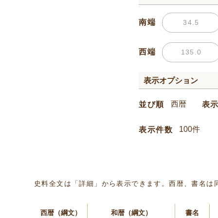
南端
西端
表示オプション
並び順
表
表示件数
史料全文は「詳細」から表示できます。西暦、書名は
西暦（綱文）
和暦（綱文）
書名