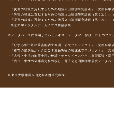
「災害の軽減に貢献するための地震火山観測研究計画」（文部科学
「災害の軽減に貢献するための地震火山観測研究計画（第２次）」
「災害の軽減に貢献するための地震火山観測研究計画（第３次）」
東京大学デジタルアーカイブズ構築事業
本データベースに格納しているテキストデータの一部は，以下のプロ
「ひずみ集中帯の重点的調査観測・研究プロジェクト」（文部科学省
「都市の脆弱性が引き起こす激甚災害の軽減化プロジェクト」（文部
「古代・中世の地震史料の校訂・データベース化と共有型拡張・活用シス
「古代・中世の全地震史料の校訂・電子化と国際標準震度データベース構
© 東京大学地震火山史料連携研究機構