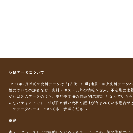
収録データについて
1607年2月以前の史料データは『
[古代・中世]地震・噴火史料データ
性についての評価など、史料テキスト以外の情報を含み、不定期に改
それ以外のデータのうち、史料本文欄の冒頭が[未校訂]となっている
いないテキストです。信頼性の低い史料や記述が含まれている場合が
このデータベースについて
もご参照ください。
謝辞
本データベースおよび格納しているテキストデータの一部の作成には