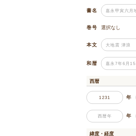
書名
巻号
本文
和暦
西暦
年
年
緯度・経度