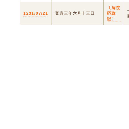
〔洞院
1231/07/21
寛喜三年六月十三日
摂政
記〕