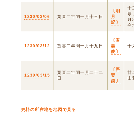
十
〔明
寒
1230/03/06
寛喜二年閏一月十三日
月
月
記〕
今
〔吾
1230/03/12
寛喜二年閏一月十九日
妻
十
鏡〕
〔吾
寛喜二年閏一月二十二
廿
1230/03/15
妻
日
山
鏡〕
史料の所在地を地図で見る