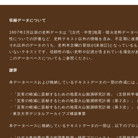
収録データについて
1607年2月以前の史料データは『
[古代・中世]地震・噴火史料データ
性についての評価など、史料テキスト以外の情報を含み、不定期に改
それ以外のデータのうち、史料本文欄の冒頭が[未校訂]となっている
いないテキストです。信頼性の低い史料や記述が含まれている場合が
このデータベースについて
もご参照ください。
謝辞
本データベースおよび格納しているテキストデータの一部の作成には
「災害の軽減に貢献するための地震火山観測研究計画」（文部科学
「災害の軽減に貢献するための地震火山観測研究計画（第２次）」
「災害の軽減に貢献するための地震火山観測研究計画（第３次）」
東京大学デジタルアーカイブズ構築事業
本データベースに格納しているテキストデータの一部は，以下のプロ
「ひずみ集中帯の重点的調査観測・研究プロジェクト」（文部科学省