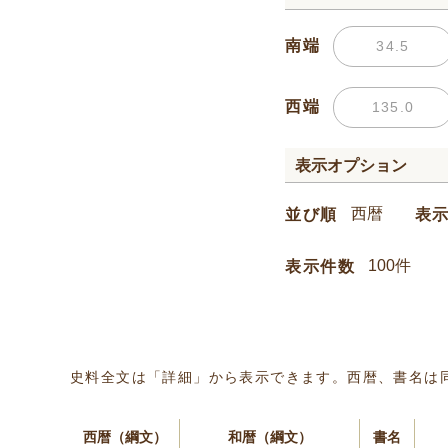
南端
西端
表示オプション
並び順
表
表示件数
史料全文は「詳細」から表示できます。西暦、書名は
西暦（綱文）
和暦（綱文）
書名