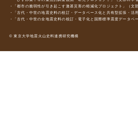
「都市の脆弱性が引き起こす激甚災害の軽減化プロジェクト」（文部
「古代・中世の地震史料の校訂・データベース化と共有型拡張・活用シス
「古代・中世の全地震史料の校訂・電子化と国際標準震度データベース構
© 東京大学地震火山史料連携研究機構