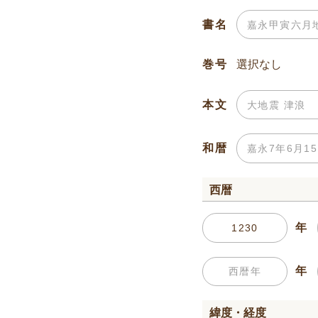
書名
巻号
本文
和暦
西暦
年
年
緯度・経度