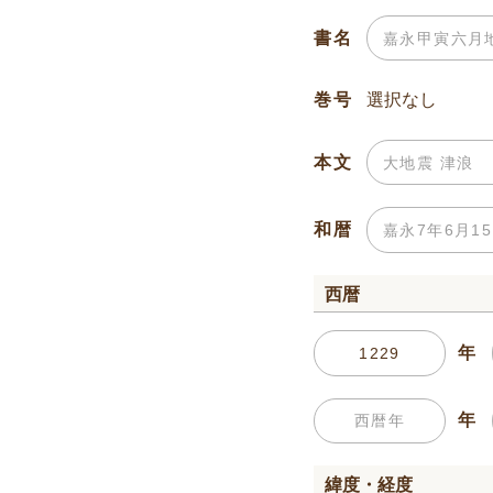
書名
巻号
本文
和暦
西暦
年
年
緯度・経度