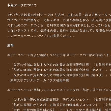
収録データについて
1607年2月以前の史料データは『
[古代・中世]地震・噴火史料データ
性についての評価など、史料テキスト以外の情報を含み、不定期に改
それ以外のデータのうち、史料本文欄の冒頭が[未校訂]となっている
いないテキストです。信頼性の低い史料や記述が含まれている場合が
このデータベースについて
もご参照ください。
謝辞
本データベースおよび格納しているテキストデータの一部の作成には
「災害の軽減に貢献するための地震火山観測研究計画」（文部科学
「災害の軽減に貢献するための地震火山観測研究計画（第２次）」
「災害の軽減に貢献するための地震火山観測研究計画（第３次）」
東京大学デジタルアーカイブズ構築事業
本データベースに格納しているテキストデータの一部は，以下のプロ
「ひずみ集中帯の重点的調査観測・研究プロジェクト」（文部科学省
「都市の脆弱性が引き起こす激甚災害の軽減化プロジェクト」（文部
「古代・中世の地震史料の校訂・データベース化と共有型拡張・活用シス