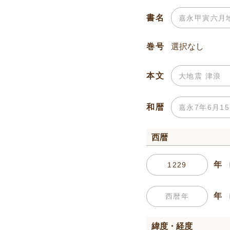
書名
巻号
本文
和暦
西暦
年
年
緯度・経度