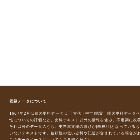
収録データについて
1607年2月以前の史料データは『
[古代・中世]地震・噴火史料データ
性についての評価など、史料テキスト以外の情報を含み、不定期に改
それ以外のデータのうち、史料本文欄の冒頭が[未校訂]となっている
いないテキストです。信頼性の低い史料や記述が含まれている場合が
このデータベースについて
もご参照ください。