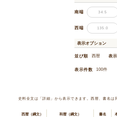
南端
西端
表示オプション
並び順
表
表示件数
史料全文は「詳細」から表示できます。西暦、書名は
西暦（綱文）
和暦（綱文）
書名