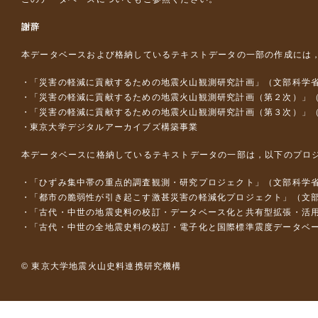
謝辞
本データベースおよび格納しているテキストデータの一部の作成には
「災害の軽減に貢献するための地震火山観測研究計画」（文部科学
「災害の軽減に貢献するための地震火山観測研究計画（第２次）」
「災害の軽減に貢献するための地震火山観測研究計画（第３次）」
東京大学デジタルアーカイブズ構築事業
本データベースに格納しているテキストデータの一部は，以下のプロ
「ひずみ集中帯の重点的調査観測・研究プロジェクト」（文部科学省
「都市の脆弱性が引き起こす激甚災害の軽減化プロジェクト」（文部
「古代・中世の地震史料の校訂・データベース化と共有型拡張・活用シス
「古代・中世の全地震史料の校訂・電子化と国際標準震度データベース構
© 東京大学地震火山史料連携研究機構