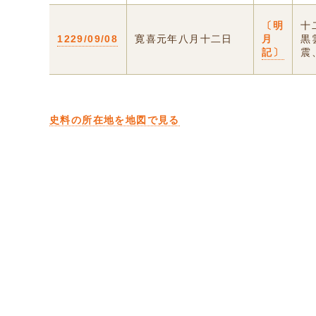
〔明
十
1229/09/08
寛喜元年八月十二日
月
黒
記〕
震
史料の所在地を地図で見る