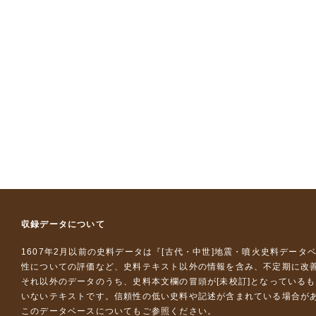
収録データについて
1607年2月以前の史料データは『
[古代・中世]地震・噴火史料データ
性についての評価など、史料テキスト以外の情報を含み、不定期に改
それ以外のデータのうち、史料本文欄の冒頭が[未校訂]となっている
いないテキストです。信頼性の低い史料や記述が含まれている場合が
このデータベースについて
もご参照ください。