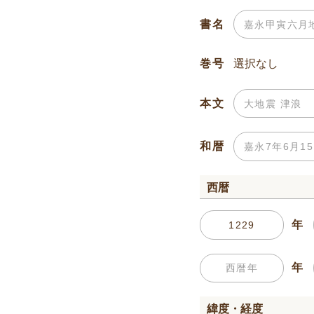
書名
巻号
本文
和暦
西暦
年
年
緯度・経度