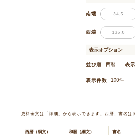
南端
西端
表示オプション
並び順
表
表示件数
史料全文は「詳細」から表示できます。西暦、書名は
西暦（綱文）
和暦（綱文）
書名