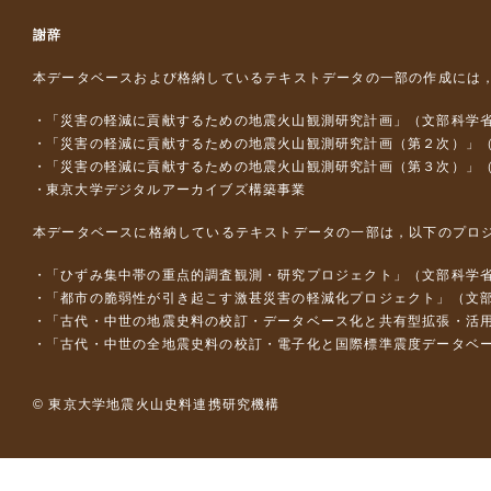
謝辞
本データベースおよび格納しているテキストデータの一部の作成には
「災害の軽減に貢献するための地震火山観測研究計画」（文部科学
「災害の軽減に貢献するための地震火山観測研究計画（第２次）」
「災害の軽減に貢献するための地震火山観測研究計画（第３次）」
東京大学デジタルアーカイブズ構築事業
本データベースに格納しているテキストデータの一部は，以下のプロ
「ひずみ集中帯の重点的調査観測・研究プロジェクト」（文部科学省
「都市の脆弱性が引き起こす激甚災害の軽減化プロジェクト」（文部
「古代・中世の地震史料の校訂・データベース化と共有型拡張・活用シス
「古代・中世の全地震史料の校訂・電子化と国際標準震度データベース構
© 東京大学地震火山史料連携研究機構