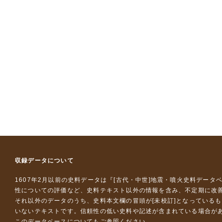
収録データについて
1607年2月以前の史料データは『
[古代・中世]地震・噴火史料データ
性についての評価など、史料テキスト以外の情報を含み、不定期に改
それ以外のデータのうち、史料本文欄の冒頭が[未校訂]となっている
いないテキストです。信頼性の低い史料や記述が含まれている場合が
このデータベースについて
もご参照ください。