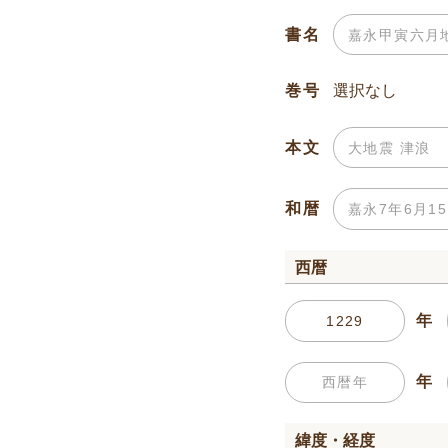
書名
巻号
本文
和暦
西暦
年
年
緯度・経度