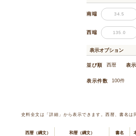
南端
西端
表示オプション
並び順
表
表示件数
史料全文は「詳細」から表示できます。西暦、書名は
西暦（綱文）
和暦（綱文）
書名