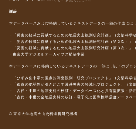
謝辞
本データベースおよび格納しているテキストデータの一部の作成には
「災害の軽減に貢献するための地震火山観測研究計画」（文部科学
「災害の軽減に貢献するための地震火山観測研究計画（第２次）」
「災害の軽減に貢献するための地震火山観測研究計画（第３次）」
東京大学デジタルアーカイブズ構築事業
本データベースに格納しているテキストデータの一部は，以下のプロ
「ひずみ集中帯の重点的調査観測・研究プロジェクト」（文部科学省
「都市の脆弱性が引き起こす激甚災害の軽減化プロジェクト」（文部
「古代・中世の地震史料の校訂・データベース化と共有型拡張・活用シス
「古代・中世の全地震史料の校訂・電子化と国際標準震度データベース構
© 東京大学地震火山史料連携研究機構