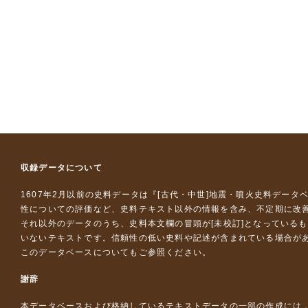
収録データについて
1607年2月以前の史料データは『
[古代・中世]地震・噴火史料データ
性についての評価など、史料テキスト以外の情報を含み、不定期に改
それ以外のデータのうち、史料本文欄の冒頭が[未校訂]となっている
いないテキストです。信頼性の低い史料や記述が含まれている場合が
このデータベースについて
もご参照ください。
謝辞
本データベースおよび格納しているテキストデータの一部の作成には