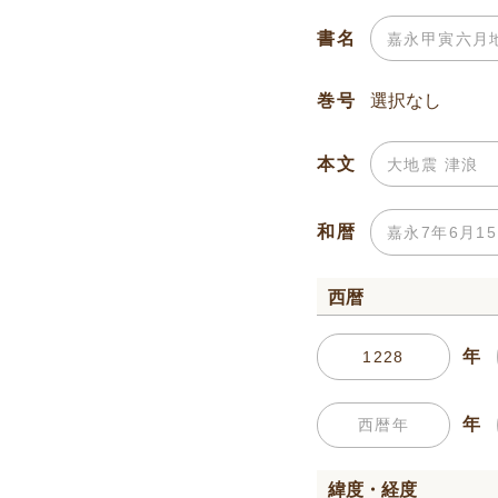
書名
巻号
本文
和暦
西暦
年
年
緯度・経度