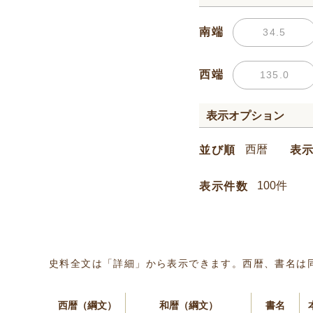
南端
西端
表示オプション
並び順
表
表示件数
史料全文は「詳細」から表示できます。西暦、書名は
西暦（綱文）
和暦（綱文）
書名