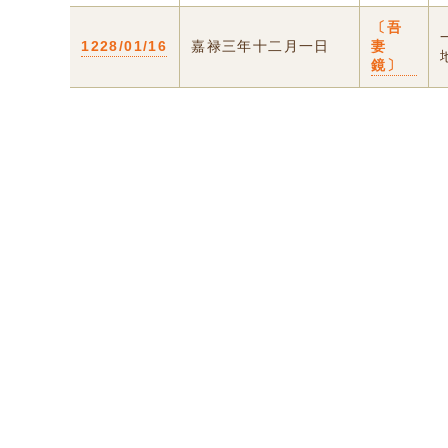
〔吾
1228/01/16
嘉禄三年十二月一日
妻
鏡〕