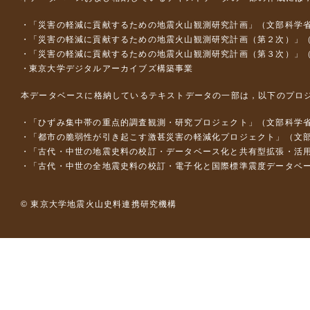
「災害の軽減に貢献するための地震火山観測研究計画」（文部科学
「災害の軽減に貢献するための地震火山観測研究計画（第２次）」
「災害の軽減に貢献するための地震火山観測研究計画（第３次）」
東京大学デジタルアーカイブズ構築事業
本データベースに格納しているテキストデータの一部は，以下のプロ
「ひずみ集中帯の重点的調査観測・研究プロジェクト」（文部科学省
「都市の脆弱性が引き起こす激甚災害の軽減化プロジェクト」（文部
「古代・中世の地震史料の校訂・データベース化と共有型拡張・活用シス
「古代・中世の全地震史料の校訂・電子化と国際標準震度データベース構
© 東京大学地震火山史料連携研究機構