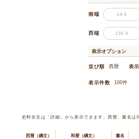
南端
西端
表示オプション
並び順
表
表示件数
史料全文は「詳細」から表示できます。西暦、書名は
西暦（綱文）
和暦（綱文）
書名