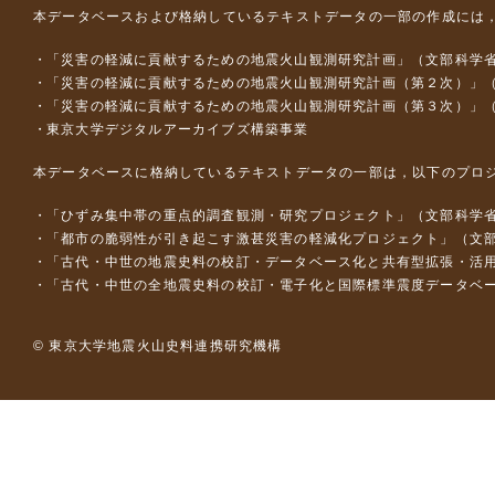
本データベースおよび格納しているテキストデータの一部の作成には
「災害の軽減に貢献するための地震火山観測研究計画」（文部科学
「災害の軽減に貢献するための地震火山観測研究計画（第２次）」
「災害の軽減に貢献するための地震火山観測研究計画（第３次）」
東京大学デジタルアーカイブズ構築事業
本データベースに格納しているテキストデータの一部は，以下のプロ
「ひずみ集中帯の重点的調査観測・研究プロジェクト」（文部科学省
「都市の脆弱性が引き起こす激甚災害の軽減化プロジェクト」（文部
「古代・中世の地震史料の校訂・データベース化と共有型拡張・活用シス
「古代・中世の全地震史料の校訂・電子化と国際標準震度データベース構
© 東京大学地震火山史料連携研究機構