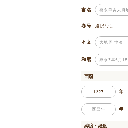
書名
巻号
本文
和暦
西暦
年
年
緯度・経度