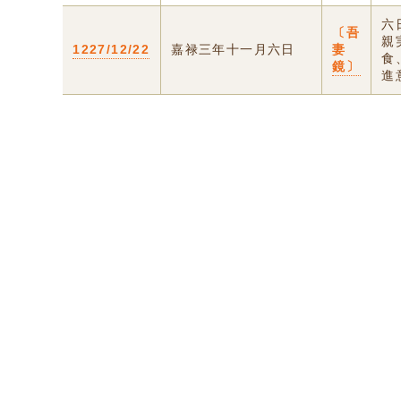
六
〔吾
親
1227/12/22
嘉禄三年十一月六日
妻
食
鏡〕
進