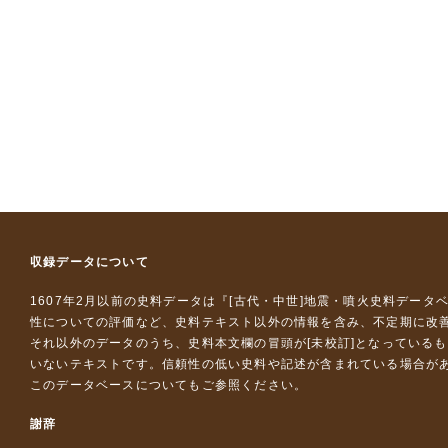
収録データについて
1607年2月以前の史料データは『
[古代・中世]地震・噴火史料データ
性についての評価など、史料テキスト以外の情報を含み、不定期に改
それ以外のデータのうち、史料本文欄の冒頭が[未校訂]となっている
いないテキストです。信頼性の低い史料や記述が含まれている場合が
このデータベースについて
もご参照ください。
謝辞