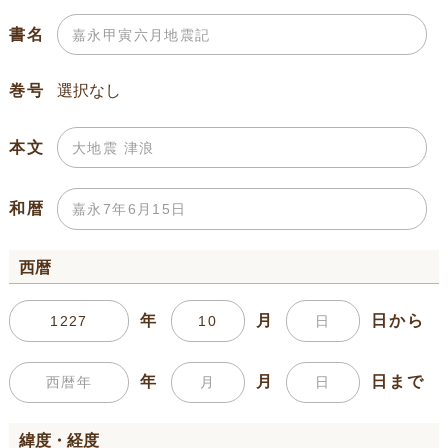
書名
巻号
本文
和暦
西暦
年
月
日から
年
月
日まで
緯度・経度