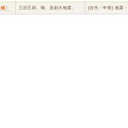
妻鏡〕
三日己卯、晴、丑刻大地震、
[古代・中世] 地