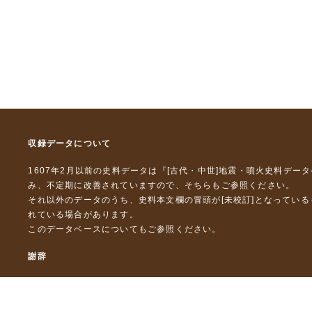
収録データについて
1607年2月以前の史料データは『
[古代・中世]地震・噴火史料デー
み、不定期に改善されていますので、
そちら
もご参照ください。
それ以外のデータのうち、史料本文欄の冒頭が[未校訂]となってい
れている場合があります。
このデータベースについて
もご参照ください。
謝辞
本データベースおよび格納しているテキストデータの一部の作成に
「災害の軽減に貢献するための地震火山観測研究計画」（文部科