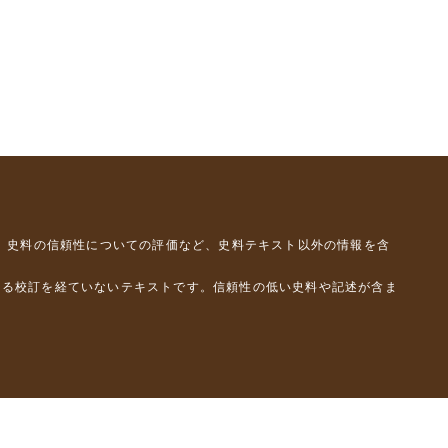
、史料の信頼性についての評価など、史料テキスト以外の情報を含
よる校訂を経ていないテキストです。信頼性の低い史料や記述が含ま