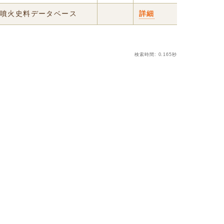
震・噴火史料データベース
詳細
検索時間: 0.165秒