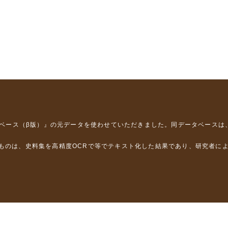
タベース（β版）』
の元データを使わせていただきました。同データベースは
るものは、史料集を高精度OCRで等でテキスト化した結果であり、研究者に
は，以下のプロジェクトの支援を受けました。
学省）