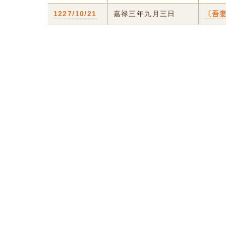
1227/10/21
嘉禄三年九月三日
〔吾