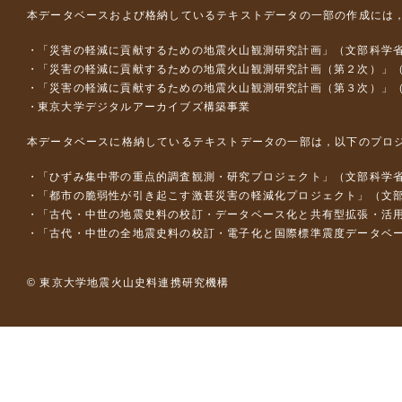
本データベースおよび格納しているテキストデータの一部の作成には
「災害の軽減に貢献するための地震火山観測研究計画」（文部科学
「災害の軽減に貢献するための地震火山観測研究計画（第２次）」
「災害の軽減に貢献するための地震火山観測研究計画（第３次）」
東京大学デジタルアーカイブズ構築事業
本データベースに格納しているテキストデータの一部は，以下のプロ
「ひずみ集中帯の重点的調査観測・研究プロジェクト」（文部科学省
「都市の脆弱性が引き起こす激甚災害の軽減化プロジェクト」（文部
「古代・中世の地震史料の校訂・データベース化と共有型拡張・活用シス
「古代・中世の全地震史料の校訂・電子化と国際標準震度データベース構
© 東京大学地震火山史料連携研究機構