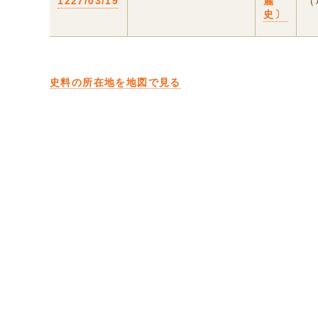
1227/03/19
麗
（
史〕
史料の所在地を地図で見る