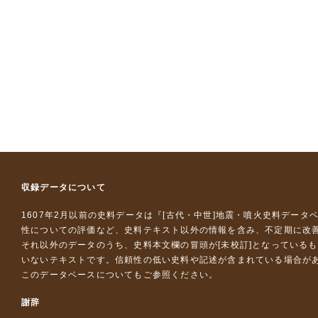
収録データについて
1607年2月以前の史料データは『
[古代・中世]地震・噴火史料データ
性についての評価など、史料テキスト以外の情報を含み、不定期に改
それ以外のデータのうち、史料本文欄の冒頭が[未校訂]となっている
いないテキストです。信頼性の低い史料や記述が含まれている場合が
このデータベースについて
もご参照ください。
謝辞