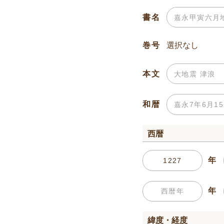
書名
巻号
本文
和暦
西暦
年
年
緯度・経度