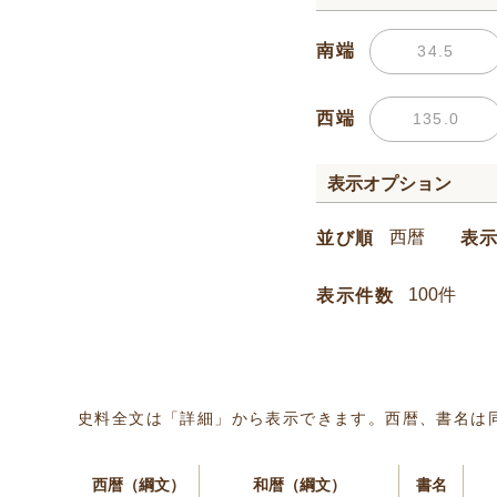
南端
西端
表示オプション
並び順
表
表示件数
史料全文は「詳細」から表示できます。西暦、書名は
西暦（綱文）
和暦（綱文）
書名