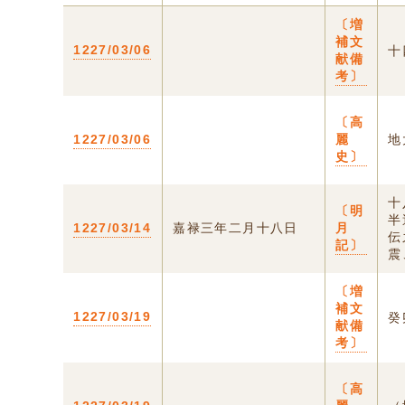
〔増
補文
1227/03/06
十
献備
考〕
〔高
1227/03/06
麗
地
史〕
十
〔明
半
1227/03/14
嘉禄三年二月十八日
月
伝
記〕
震
〔増
補文
1227/03/19
癸
献備
考〕
〔高