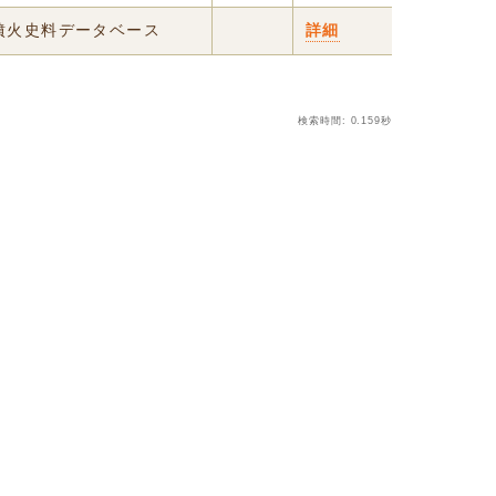
・噴火史料データベース
詳細
検索時間: 0.159秒