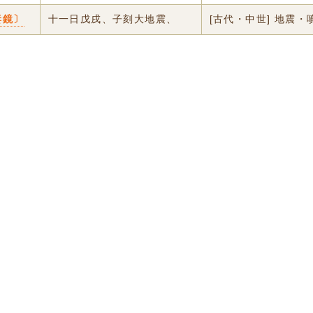
妻鏡〕
十一日戊戌、子刻大地震、
[古代・中世] 地震