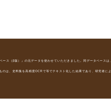
タベース（β版）』
の元データを使わせていただきました。同データベースは
るものは、史料集を高精度OCRで等でテキスト化した結果であり、研究者に
は，以下のプロジェクトの支援を受けました。
学省）