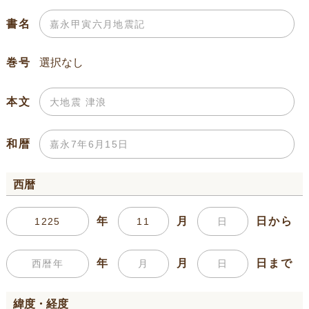
書名
巻号
本文
和暦
西暦
年
月
日から
年
月
日まで
緯度・経度