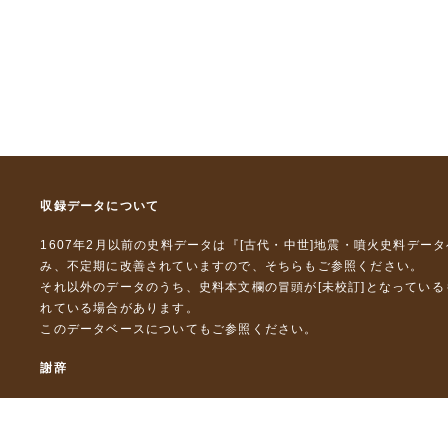
収録データについて
1607年2月以前の史料データは『
[古代・中世]地震・噴火史料デー
み、不定期に改善されていますので、
そちら
もご参照ください。
それ以外のデータのうち、史料本文欄の冒頭が[未校訂]となってい
れている場合があります。
このデータベースについて
もご参照ください。
謝辞
本データベースおよび格納しているテキストデータの一部の作成に
「災害の軽減に貢献するための地震火山観測研究計画」（文部科