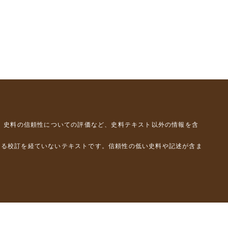
、史料の信頼性についての評価など、史料テキスト以外の情報を含
よる校訂を経ていないテキストです。信頼性の低い史料や記述が含ま