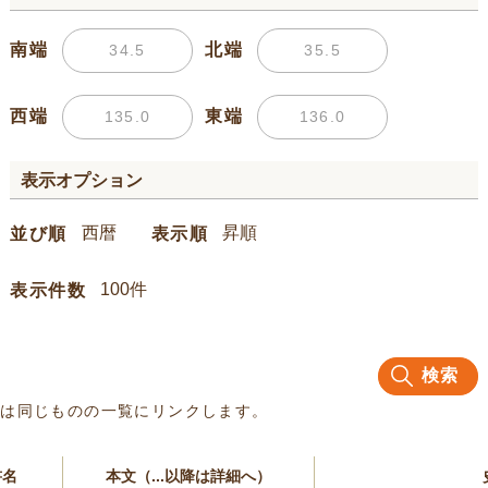
南端
北端
西端
東端
表示オプション
並び順
表示順
表示件数
検索
名は同じものの一覧にリンクします。
書名
本文（...以降は詳細へ）