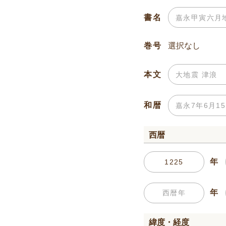
書名
巻号
本文
和暦
西暦
年
年
緯度・経度