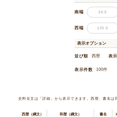
南端
西端
表示オプション
並び順
表
表示件数
史料全文は「詳細」から表示できます。西暦、書名は
西暦（綱文）
和暦（綱文）
書名