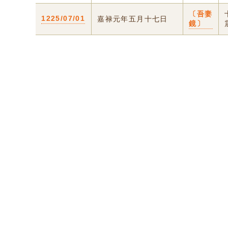
〔吾妻
1225/07/01
嘉禄元年五月十七日
鏡〕