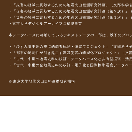
「災害の軽減に貢献するための地震火山観測研究計画」（文部科学
「災害の軽減に貢献するための地震火山観測研究計画（第２次）」
「災害の軽減に貢献するための地震火山観測研究計画（第３次）」
東京大学デジタルアーカイブズ構築事業
本データベースに格納しているテキストデータの一部は，以下のプロ
「ひずみ集中帯の重点的調査観測・研究プロジェクト」（文部科学省
「都市の脆弱性が引き起こす激甚災害の軽減化プロジェクト」（文部
「古代・中世の地震史料の校訂・データベース化と共有型拡張・活用シス
「古代・中世の全地震史料の校訂・電子化と国際標準震度データベース構
© 東京大学地震火山史料連携研究機構