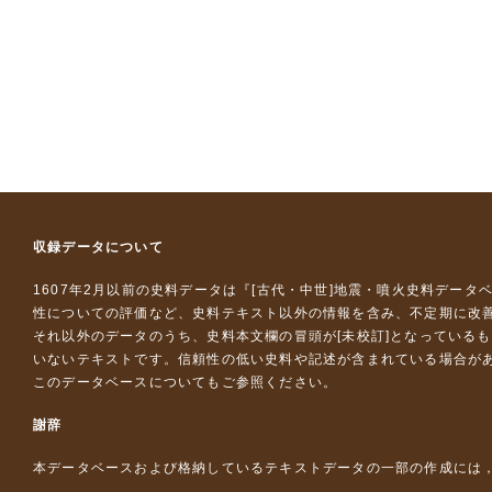
収録データについて
1607年2月以前の史料データは『
[古代・中世]地震・噴火史料データ
性についての評価など、史料テキスト以外の情報を含み、不定期に改
それ以外のデータのうち、史料本文欄の冒頭が[未校訂]となっている
いないテキストです。信頼性の低い史料や記述が含まれている場合が
このデータベースについて
もご参照ください。
謝辞
本データベースおよび格納しているテキストデータの一部の作成には