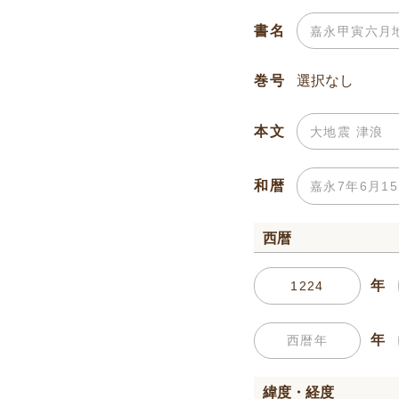
書名
巻号
本文
和暦
西暦
年
年
緯度・経度