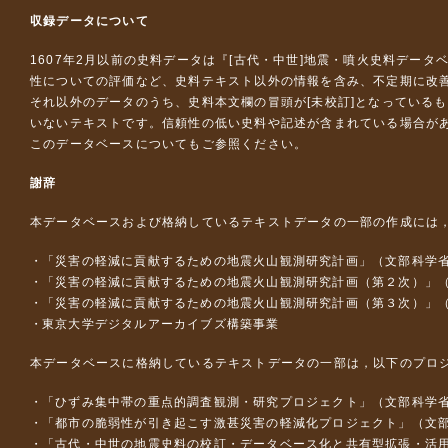
収録データについて
1607年2月以前の史料データは『
[古代・中世]地震・噴火史料データ
性についての評価など、史料テキスト以外の情報を含み、不定期に改
それ以外のデータのうち、史料本文欄の冒頭が[未校訂]となっている
いないテキストです。信頼性の低い史料や記述が含まれている場合が
このデータベースについて
もご参照ください。
謝辞
本データベースおよび格納しているテキストデータの一部の作成には
「災害の軽減に貢献するための地震火山観測研究計画」（文部科学
「災害の軽減に貢献するための地震火山観測研究計画（第２次）」
「災害の軽減に貢献するための地震火山観測研究計画（第３次）」
東京大学デジタルアーカイブズ構築事業
本データベースに格納しているテキストデータの一部は，以下のプロ
「ひずみ集中帯の重点的調査観測・研究プロジェクト」（文部科学省
「都市の脆弱性が引き起こす激甚災害の軽減化プロジェクト」（文部
「古代・中世の地震史料の校訂・データベース化と共有型拡張・活用シス