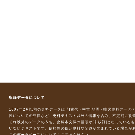
収録データについて
1607年2月以前の史料データは『
[古代・中世]地震・噴火史料データ
性についての評価など、史料テキスト以外の情報を含み、不定期に改
それ以外のデータのうち、史料本文欄の冒頭が[未校訂]となっている
いないテキストです。信頼性の低い史料や記述が含まれている場合が
このデータベースについて
もご参照ください。