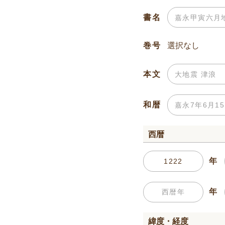
書名
巻号
本文
和暦
西暦
年
年
緯度・経度