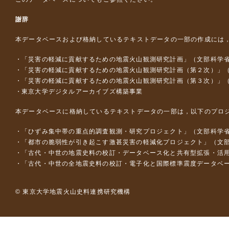
謝辞
本データベースおよび格納しているテキストデータの一部の作成には
「災害の軽減に貢献するための地震火山観測研究計画」（文部科学
「災害の軽減に貢献するための地震火山観測研究計画（第２次）」
「災害の軽減に貢献するための地震火山観測研究計画（第３次）」
東京大学デジタルアーカイブズ構築事業
本データベースに格納しているテキストデータの一部は，以下のプロ
「ひずみ集中帯の重点的調査観測・研究プロジェクト」（文部科学省
「都市の脆弱性が引き起こす激甚災害の軽減化プロジェクト」（文部
「古代・中世の地震史料の校訂・データベース化と共有型拡張・活用シス
「古代・中世の全地震史料の校訂・電子化と国際標準震度データベース構
© 東京大学地震火山史料連携研究機構