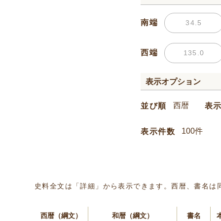
南端
西端
表示オプション
並び順
表
表示件数
史料全文は「詳細」から表示できます。西暦、書名は
西暦（綱文）
和暦（綱文）
書名