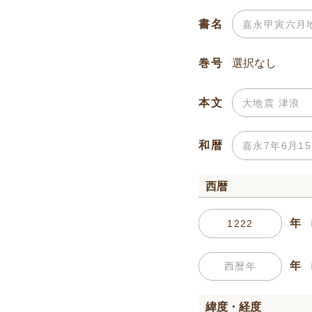
書名
巻号
本文
和暦
西暦
年
年
緯度・経度