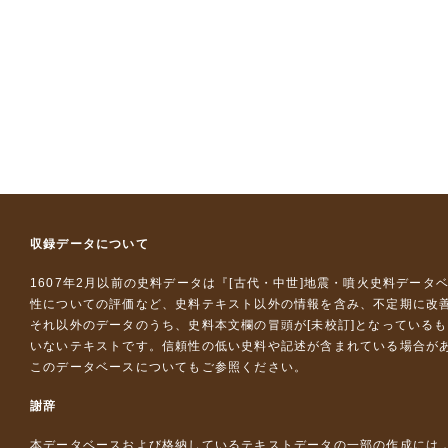
収録データについて
1607年2月以前の史料データは『
[古代・中世]地震・噴火史料データ
性についての評価など、史料テキスト以外の情報を含み、不定期に改
それ以外のデータのうち、史料本文欄の冒頭が[未校訂]となっている
いないテキストです。信頼性の低い史料や記述が含まれている場合が
このデータベースについて
もご参照ください。
謝辞
本データベースおよび格納しているテキストデータの一部の作成には