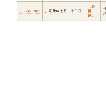
〔吾
1222/09/07
貞応元年七月二十三日
妻
鏡〕