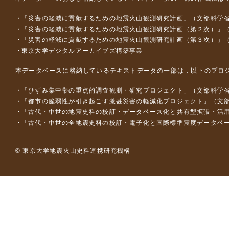
「災害の軽減に貢献するための地震火山観測研究計画」（文部科学
「災害の軽減に貢献するための地震火山観測研究計画（第２次）」
「災害の軽減に貢献するための地震火山観測研究計画（第３次）」
東京大学デジタルアーカイブズ構築事業
本データベースに格納しているテキストデータの一部は，以下のプロ
「ひずみ集中帯の重点的調査観測・研究プロジェクト」（文部科学省
「都市の脆弱性が引き起こす激甚災害の軽減化プロジェクト」（文部
「古代・中世の地震史料の校訂・データベース化と共有型拡張・活用シス
「古代・中世の全地震史料の校訂・電子化と国際標準震度データベース構
© 東京大学地震火山史料連携研究機構