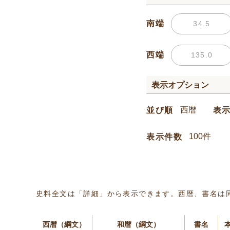
南端
西端
表示オプション
並び順
表
表示件数
史料全文は「詳細」から表示できます。西暦、書名は
西暦（綱文）
和暦（綱文）
書名