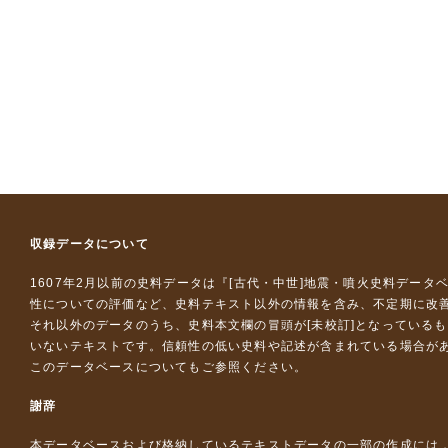
収録データについて
1607年2月以前の史料データは『
[古代・中世]地震・噴火史料データ
性についての評価など、史料テキスト以外の情報を含み、不定期に改
それ以外のデータのうち、史料本文欄の冒頭が[未校訂]となっている
いないテキストです。信頼性の低い史料や記述が含まれている場合が
このデータベースについて
もご参照ください。
謝辞
本データベースおよび格納しているテキストデータの一部の作成には