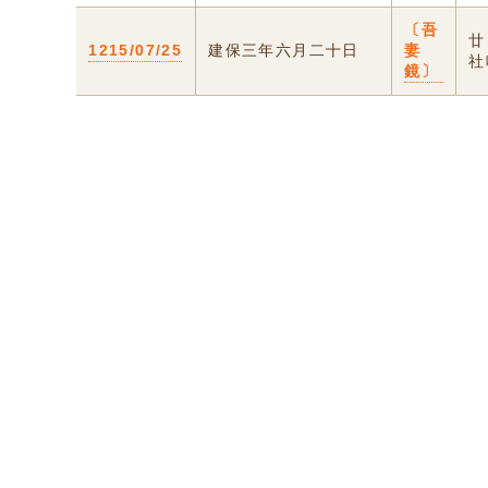
〔吾
廿
1215/07/25
建保三年六月二十日
妻
社
鏡〕