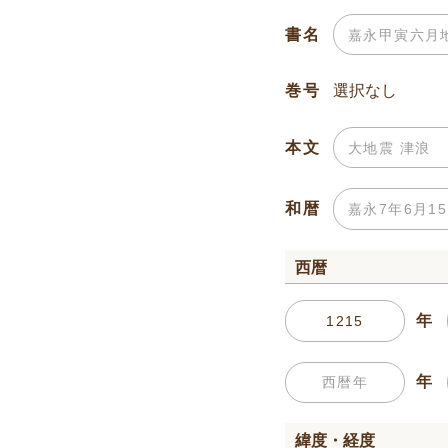
書名
巻号
本文
和暦
西暦
年
年
緯度・経度