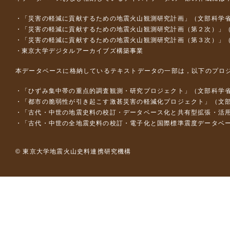
「災害の軽減に貢献するための地震火山観測研究計画」（文部科学
「災害の軽減に貢献するための地震火山観測研究計画（第２次）」
「災害の軽減に貢献するための地震火山観測研究計画（第３次）」
東京大学デジタルアーカイブズ構築事業
本データベースに格納しているテキストデータの一部は，以下のプロ
「ひずみ集中帯の重点的調査観測・研究プロジェクト」（文部科学省
「都市の脆弱性が引き起こす激甚災害の軽減化プロジェクト」（文部
「古代・中世の地震史料の校訂・データベース化と共有型拡張・活用シス
「古代・中世の全地震史料の校訂・電子化と国際標準震度データベース構
© 東京大学地震火山史料連携研究機構