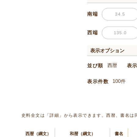
南端
西端
表示オプション
並び順
表
表示件数
史料全文は「詳細」から表示できます。西暦、書名は
西暦（綱文）
和暦（綱文）
書名