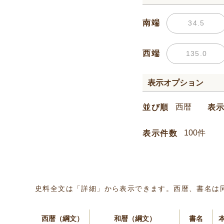
南端
西端
表示オプション
並び順
表
表示件数
史料全文は「詳細」から表示できます。西暦、書名は
西暦（綱文）
和暦（綱文）
書名