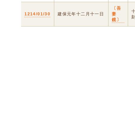
〔吾
1214/01/30
建保元年十二月十一日
妻
鏡〕