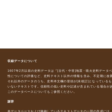
収録データについて
1607年2月以前の史料データは『
[古代・中世]地震・噴火史料データ
性についての評価など、史料テキスト以外の情報を含み、不定期に改
それ以外のデータのうち、史料本文欄の冒頭が[未校訂]となっている
いないテキストです。信頼性の低い史料や記述が含まれている場合が
このデータベースについて
もご参照ください。
謝辞
本データベースおよび格納しているテキストデータの一部の作成には