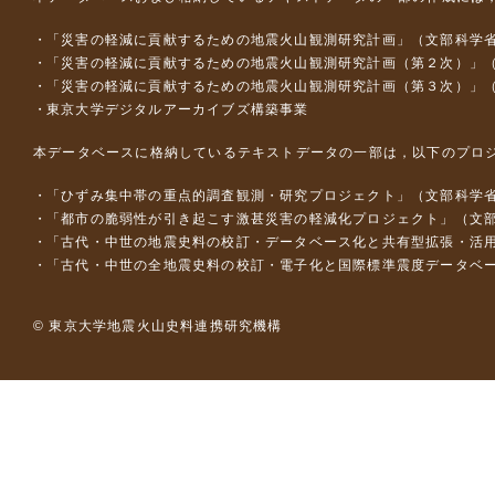
「災害の軽減に貢献するための地震火山観測研究計画」（文部科学
「災害の軽減に貢献するための地震火山観測研究計画（第２次）」
「災害の軽減に貢献するための地震火山観測研究計画（第３次）」
東京大学デジタルアーカイブズ構築事業
本データベースに格納しているテキストデータの一部は，以下のプロ
「ひずみ集中帯の重点的調査観測・研究プロジェクト」（文部科学省
「都市の脆弱性が引き起こす激甚災害の軽減化プロジェクト」（文部
「古代・中世の地震史料の校訂・データベース化と共有型拡張・活用シス
「古代・中世の全地震史料の校訂・電子化と国際標準震度データベース構
© 東京大学地震火山史料連携研究機構