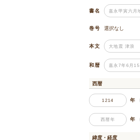
書名
巻号
本文
和暦
西暦
年
年
緯度・経度