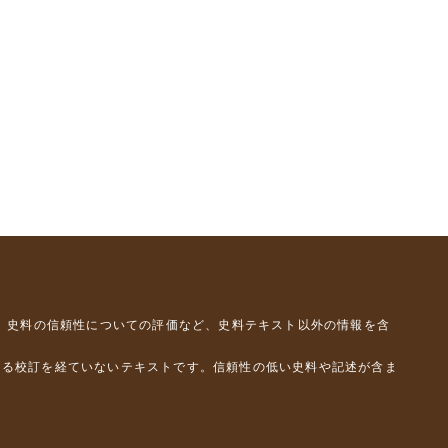
、史料の信頼性についての評価など、史料テキスト以外の情報を含
よる校訂を経ていないテキストです。信頼性の低い史料や記述が含ま