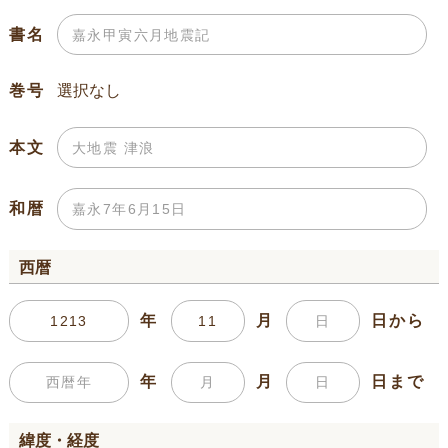
書名
巻号
本文
和暦
西暦
年
月
日から
年
月
日まで
緯度・経度