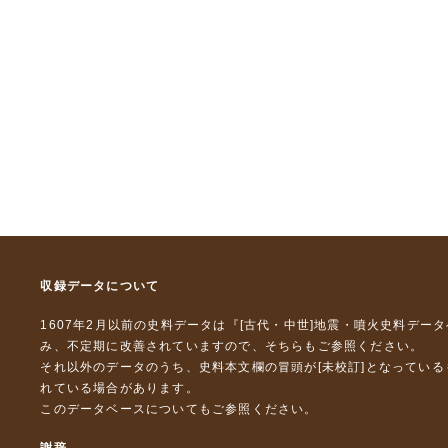
収録データについて
1607年2月以前の史料データは『
[古代・中世]地震・噴火史料デー
み、不定期に改善されていますので、
そちら
もご参照ください。
それ以外のデータのうち、史料本文欄の冒頭が[未校訂]となってい
れている場合があります。
このデータベースについて
もご参照ください。