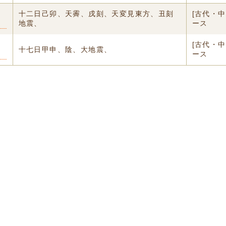
十二日己卯、天霽、戌刻、天変見東方、丑刻
[古代・
地震、
ース
[古代・
十七日甲申、陰、大地震、
ース