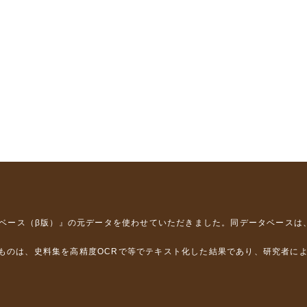
タベース（β版）』
の元データを使わせていただきました。同データベースは
るものは、史料集を高精度OCRで等でテキスト化した結果であり、研究者に