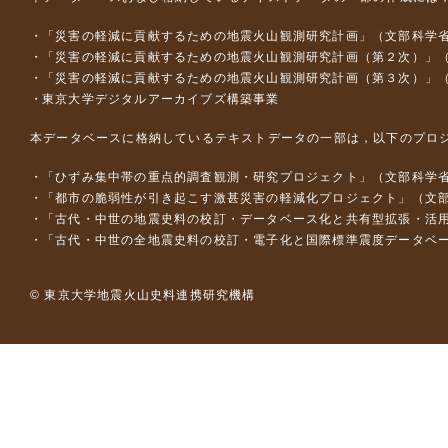
「災害の軽減に貢献するための地震火山観測研究計画」（文部科学
「災害の軽減に貢献するための地震火山観測研究計画（第２次）」
「災害の軽減に貢献するための地震火山観測研究計画（第３次）」
東京大学デジタルアーカイブズ構築事業
本データベースに格納しているテキストデータの一部は，以下のプロ
「ひずみ集中帯の重点的調査観測・研究プロジェクト」（文部科学省
「都市の脆弱性が引き起こす激甚災害の軽減化プロジェクト」（文部
「古代・中世の地震史料の校訂・データベース化と共有型拡張・活用シス
「古代・中世の全地震史料の校訂・電子化と国際標準震度データベース構
© 東京大学地震火山史料連携研究機構