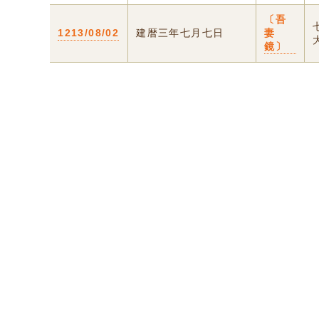
〔吾
1213/08/02
建暦三年七月七日
妻
鏡〕