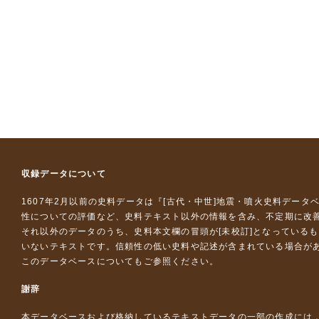
収録データについて
1607年2月以前の史料データは『
[古代・中世]地震・噴火史料データ
性についての評価など、史料テキスト以外の情報を含み、不定期に改
それ以外のデータのうち、史料本文欄の冒頭が[未校訂]となっている
いないテキストです。信頼性の低い史料や記述が含まれている場合が
このデータベースについて
もご参照ください。
謝辞
本データベースおよび格納しているテキストデータの一部の作成には