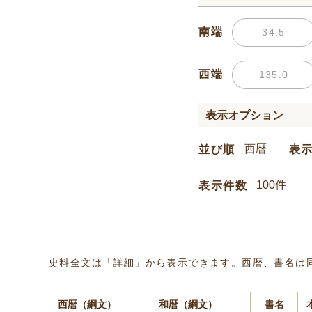
南端
西端
表示オプション
並び順
表
表示件数
史料全文は「詳細」から表示できます。西暦、書名は
西暦（綱文）
和暦（綱文）
書名