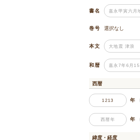
書名
巻号
本文
和暦
西暦
年
年
緯度・経度