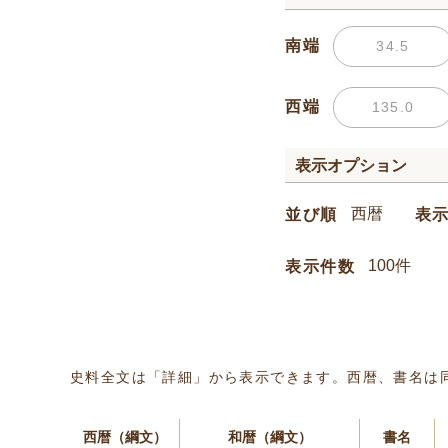
南端
西端
表示オプション
並び順
表
表示件数
史料全文は「詳細」から表示できます。西暦、書名は
西暦（綱文）
和暦（綱文）
書名