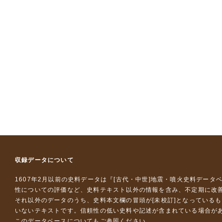
収録データについて
1607年2月以前の史料データは『
[古代・中世]地震・噴火史料データ
性についての評価など、史料テキスト以外の情報を含み、不定期に改
それ以外のデータのうち、史料本文欄の冒頭が[未校訂]となっている
いないテキストです。信頼性の低い史料や記述が含まれている場合が
このデータベースについて
もご参照ください。