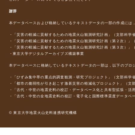
謝辞
本データベースおよび格納しているテキストデータの一部の作成には
「災害の軽減に貢献するための地震火山観測研究計画」（文部科学
「災害の軽減に貢献するための地震火山観測研究計画（第２次）」
「災害の軽減に貢献するための地震火山観測研究計画（第３次）」
東京大学デジタルアーカイブズ構築事業
本データベースに格納しているテキストデータの一部は，以下のプロ
「ひずみ集中帯の重点的調査観測・研究プロジェクト」（文部科学省
「都市の脆弱性が引き起こす激甚災害の軽減化プロジェクト」（文部
「古代・中世の地震史料の校訂・データベース化と共有型拡張・活用シス
「古代・中世の全地震史料の校訂・電子化と国際標準震度データベース構
© 東京大学地震火山史料連携研究機構