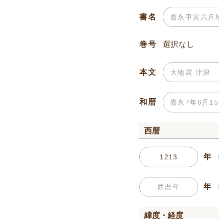
書名
巻号
本文
和暦
西暦
年
年
緯度・経度