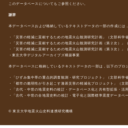
このデータベースについて
もご参照ください。
謝辞
本データベースおよび格納しているテキストデータの一部の作成には
「災害の軽減に貢献するための地震火山観測研究計画」（文部科学
「災害の軽減に貢献するための地震火山観測研究計画（第２次）」
「災害の軽減に貢献するための地震火山観測研究計画（第３次）」
東京大学デジタルアーカイブズ構築事業
本データベースに格納しているテキストデータの一部は，以下のプロ
「ひずみ集中帯の重点的調査観測・研究プロジェクト」（文部科学省
「都市の脆弱性が引き起こす激甚災害の軽減化プロジェクト」（文部
「古代・中世の地震史料の校訂・データベース化と共有型拡張・活用シス
「古代・中世の全地震史料の校訂・電子化と国際標準震度データベース構
© 東京大学地震火山史料連携研究機構