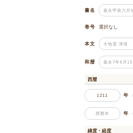
書名
巻号
本文
和暦
西暦
年
年
緯度・経度