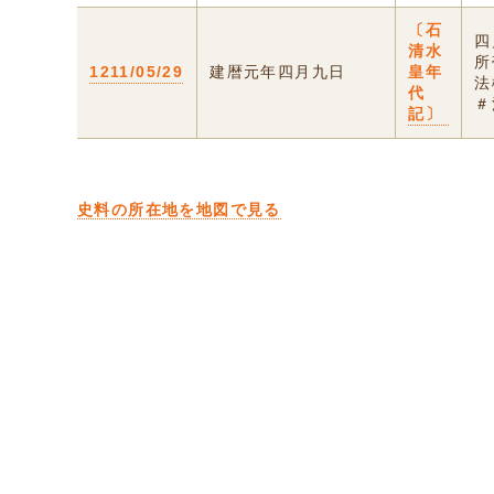
〔石
四
清水
所
1211/05/29
建暦元年四月九日
皇年
法
代
＃
記〕
史料の所在地を地図で見る