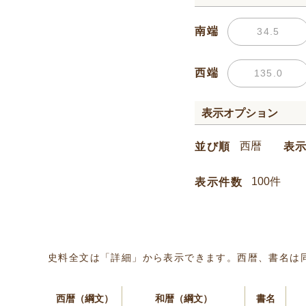
南端
西端
表示オプション
並び順
表
表示件数
史料全文は「詳細」から表示できます。西暦、書名は
西暦（綱文）
和暦（綱文）
書名