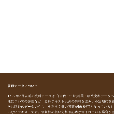
収録データについて
1607年2月以前の史料データは『
[古代・中世]地震・噴火史料データ
性についての評価など、史料テキスト以外の情報を含み、不定期に改
それ以外のデータのうち、史料本文欄の冒頭が[未校訂]となっている
いないテキストです。信頼性の低い史料や記述が含まれている場合が