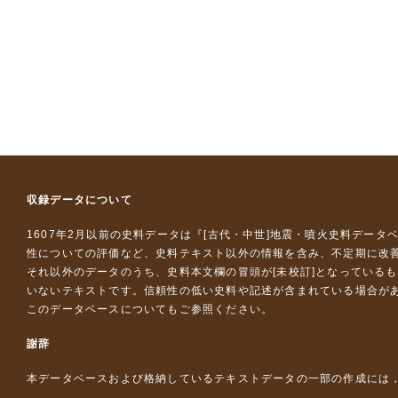
収録データについて
1607年2月以前の史料データは『
[古代・中世]地震・噴火史料データ
性についての評価など、史料テキスト以外の情報を含み、不定期に改
それ以外のデータのうち、史料本文欄の冒頭が[未校訂]となっている
いないテキストです。信頼性の低い史料や記述が含まれている場合が
このデータベースについて
もご参照ください。
謝辞
本データベースおよび格納しているテキストデータの一部の作成には