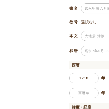
書名
巻号
本文
和暦
西暦
年
年
緯度・経度