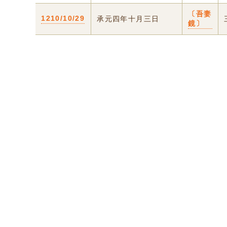
〔吾妻
1210/10/29
承元四年十月三日
鏡〕