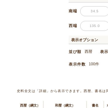
南端
西端
表示オプション
並び順
表
表示件数
史料全文は「詳細」から表示できます。西暦、書名は
西暦（綱文）
和暦（綱文）
書名