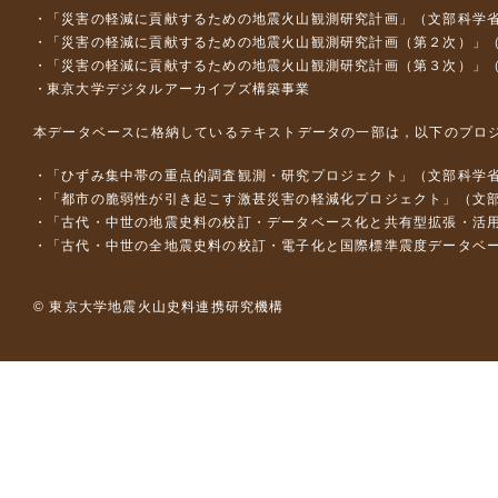
「災害の軽減に貢献するための地震火山観測研究計画」（文部科学
「災害の軽減に貢献するための地震火山観測研究計画（第２次）」
「災害の軽減に貢献するための地震火山観測研究計画（第３次）」
東京大学デジタルアーカイブズ構築事業
本データベースに格納しているテキストデータの一部は，以下のプロ
「ひずみ集中帯の重点的調査観測・研究プロジェクト」（文部科学省
「都市の脆弱性が引き起こす激甚災害の軽減化プロジェクト」（文部
「古代・中世の地震史料の校訂・データベース化と共有型拡張・活用シス
「古代・中世の全地震史料の校訂・電子化と国際標準震度データベース構
© 東京大学地震火山史料連携研究機構