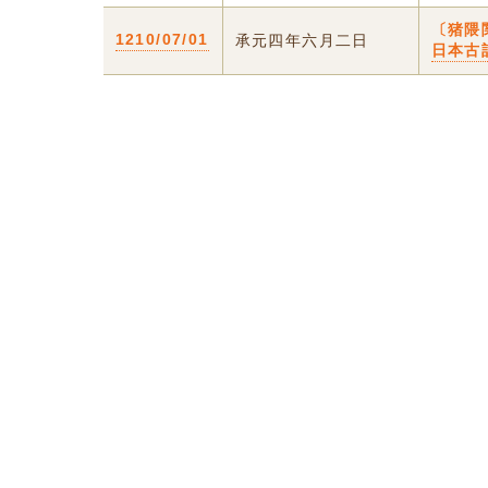
〔猪隈
1210/07/01
承元四年六月二日
日本古