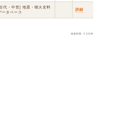
[古代・中世] 地震・噴火史料
詳細
データベース
検索時間: 0.191秒