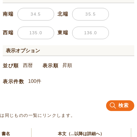
南端
北端
西端
東端
表示オプション
並び順
表示順
表示件数
検索
名は同じものの一覧にリンクします。
書名
本文（...以降は詳細へ）