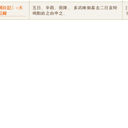
関白記〕○大
五日、辛酉、雨降、 多武峰御墓去二日亥時
記録
鳴動給之由申之、