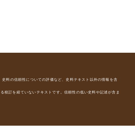
、史料の信頼性についての評価など、史料テキスト以外の情報を含
よる校訂を経ていないテキストです。信頼性の低い史料や記述が含ま