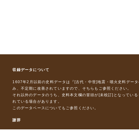
収録データについて
1607年2月以前の史料データは『
[古代・中世]地震・噴火史料デー
み、不定期に改善されていますので、
そちら
もご参照ください。
それ以外のデータのうち、史料本文欄の冒頭が[未校訂]となってい
れている場合があります。
このデータベースについて
もご参照ください。
謝辞
本データベースおよび格納しているテキストデータの一部の作成に