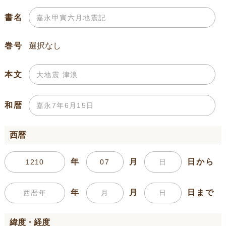
書名
巻号
本文
和暦
西暦
年
月
日から
年
月
日まで
緯度・経度