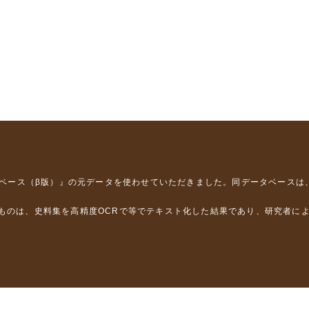
タベース（β版）』
の元データを使わせていただきました。同データベースは
るものは、史料集を高精度OCRで等でテキスト化した結果であり、研究者に
は，以下のプロジェクトの支援を受けました。