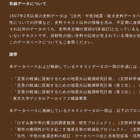
収録データについて
1607年2月以前の史料データは『
[古代・中世]地震・噴火史料データ
性についての評価など、史料テキスト以外の情報を含み、不定期に改
それ以外のデータのうち、史料本文欄の冒頭が[未校訂]となっている
いないテキストです。信頼性の低い史料や記述が含まれている場合が
このデータベースについて
もご参照ください。
謝辞
本データベースおよび格納しているテキストデータの一部の作成には
「災害の軽減に貢献するための地震火山観測研究計画」（文部科学
「災害の軽減に貢献するための地震火山観測研究計画（第２次）」
「災害の軽減に貢献するための地震火山観測研究計画（第３次）」
東京大学デジタルアーカイブズ構築事業
本データベースに格納しているテキストデータの一部は，以下のプロ
「ひずみ集中帯の重点的調査観測・研究プロジェクト」（文部科学省
「都市の脆弱性が引き起こす激甚災害の軽減化プロジェクト」（文部
「古代・中世の地震史料の校訂・データベース化と共有型拡張・活用シス