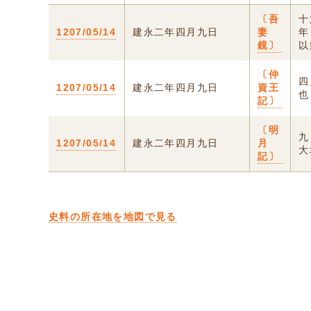
〔吾
十
1207/05/14
建永二年四月九日
妻
年
鏡〕
以
〔仲
四
1207/05/14
建永二年四月九日
資王
也
記〕
〔明
九
1207/05/14
建永二年四月九日
月
大
記〕
史料の所在地を地図で見る