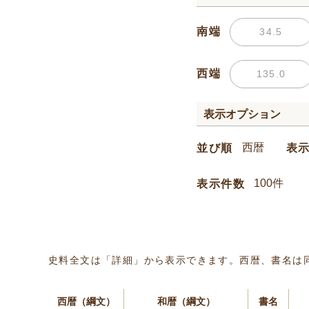
南端
西端
表示オプション
並び順
表
表示件数
史料全文は「詳細」から表示できます。西暦、書名は
西暦（綱文）
和暦（綱文）
書名