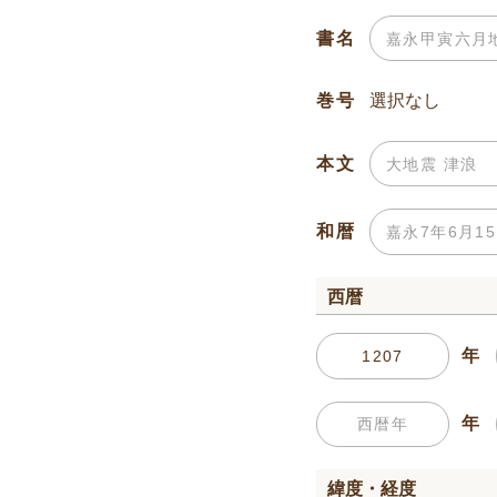
書名
巻号
本文
和暦
西暦
年
年
緯度・経度