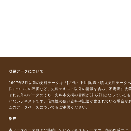
収録データについて
1607年2月以前の史料データは『
[古代・中世]地震・噴火史料データ
性についての評価など、史料テキスト以外の情報を含み、不定期に改
それ以外のデータのうち、史料本文欄の冒頭が[未校訂]となっている
いないテキストです。信頼性の低い史料や記述が含まれている場合が
このデータベースについて
もご参照ください。
謝辞
本データベースおよび格納しているテキストデータの一部の作成には