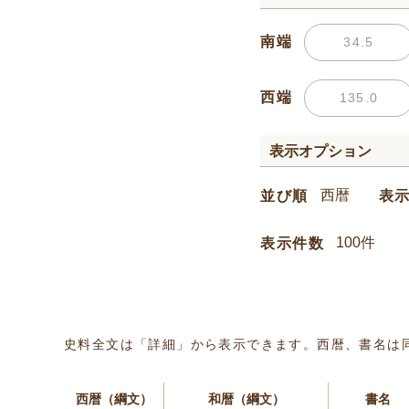
南端
西端
表示オプション
並び順
表
表示件数
史料全文は「詳細」から表示できます。西暦、書名は
西暦（綱文）
和暦（綱文）
書名