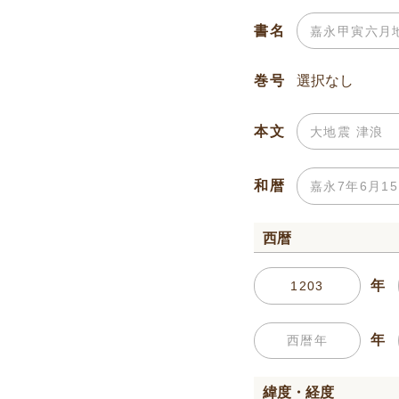
書名
巻号
本文
和暦
西暦
年
年
緯度・経度