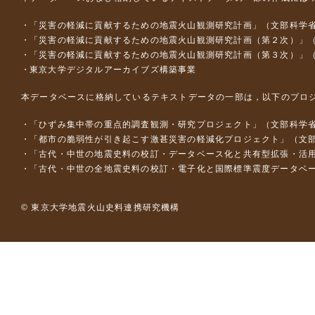
「災害の軽減に貢献するための地震火山観測研究計画」（文部科学
「災害の軽減に貢献するための地震火山観測研究計画（第２次）」
「災害の軽減に貢献するための地震火山観測研究計画（第３次）」
東京大学デジタルアーカイブズ構築事業
本データベースに格納しているテキストデータの一部は，以下のプロ
「ひずみ集中帯の重点的調査観測・研究プロジェクト」（文部科学省
「都市の脆弱性が引き起こす激甚災害の軽減化プロジェクト」（文部
「古代・中世の地震史料の校訂・データベース化と共有型拡張・活用シス
「古代・中世の全地震史料の校訂・電子化と国際標準震度データベース構
© 東京大学地震火山史料連携研究機構