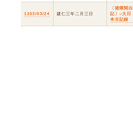
〔猪隈関
1203/03/24
建仁三年二月三日
記〕○大日
本古記録